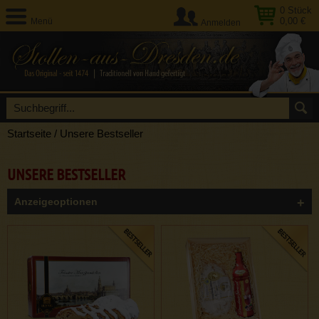
0
Stück
0,00 €
Menü
Anmelden
Startseite
/
Unsere Bestseller
UNSERE BESTSELLER
Anzeigeoptionen