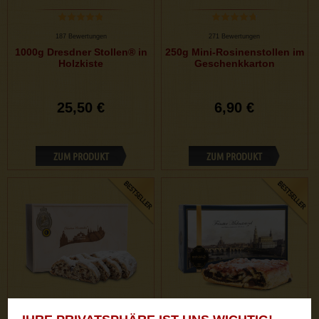
187 Bewertungen
271 Bewertungen
1000g Dresdner Stollen® in
250g Mini-Rosinenstollen im
Holzkiste
Geschenkkarton
25,50 €
6,90 €
ZUM PRODUKT
ZUM PRODUKT