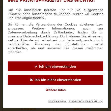
IHRE PRIVATSPHÄRE IST UNS WICHTIG!
50 Bewertungen
333 Bewertungen
Um Sie ausführlich beraten und für Sie ausgewählte
Empfehlungen aussprechen zu können, nutzen wir Cookies
750g Dresdner Stollen® in
700g Feinster Mohnstriezel
und Trackingmethoden.
Holzkiste
im Geschenkkarton
Sie können die Verwendung der Cookies ablehnen bzw.
anpassen. Weitere Informationen, auch zur
Datenverarbeitung durch Drittanbieter, finden Sie in
22,50 €
15,90 €
unserern Datenschutzerklärung. Dort können Sie einsehen,
welche Dienste wir einsetzen und jederzeit, auch durch
nachträgliche Änderung der Einstellungen, selbst
entscheiden, ob und inwieweit Sie diesen zustimmen
ZUM PRODUKT
ZUM PRODUKT
möchten.
Ich bin einverstanden
Ich bin nicht einverstanden
Weitere Infos
Impressum
|
Datenschutzerklärung