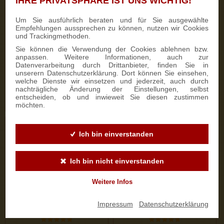
IHRE PRIVATSPHÄRE IST UNS WICHTIG!
50 Bewertungen
333 Bewertungen
Um Sie ausführlich beraten und für Sie ausgewählte
Empfehlungen aussprechen zu können, nutzen wir Cookies
750g Dresdner Stollen® in
700g Feinster Mohnstriezel
und Trackingmethoden.
Holzkiste
im Geschenkkarton
Sie können die Verwendung der Cookies ablehnen bzw.
anpassen. Weitere Informationen, auch zur
Datenverarbeitung durch Drittanbieter, finden Sie in
22,50 €
15,90 €
unserern Datenschutzerklärung. Dort können Sie einsehen,
welche Dienste wir einsetzen und jederzeit, auch durch
nachträgliche Änderung der Einstellungen, selbst
entscheiden, ob und inwieweit Sie diesen zustimmen
ZUM PRODUKT
ZUM PRODUKT
möchten.
Ich bin einverstanden
Ich bin nicht einverstanden
Weitere Infos
Impressum
|
Datenschutzerklärung