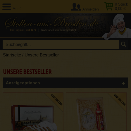
0
Stück
0,00 €
Menü
Anmelden
Startseite
/
Unsere Bestseller
UNSERE BESTSELLER
Anzeigeoptionen