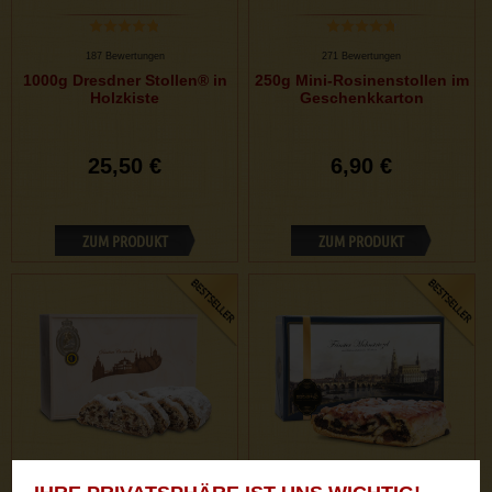
187 Bewertungen
271 Bewertungen
1000g Dresdner Stollen® in
250g Mini-Rosinenstollen im
Holzkiste
Geschenkkarton
25,50 €
6,90 €
ZUM PRODUKT
ZUM PRODUKT