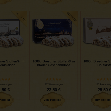
ner Stollen® im
1000g Dresdner Stollen® in
1000g Dresdner St
enkkarton
blauer Geschenkdose
Holzkist
ewertungen
307 Bewertungen
187 Bewertung
,50 €
23,50 €
25,50 