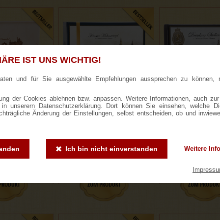
ÄRE IST UNS WICHTIG!
raten und für Sie ausgewählte Empfehlungen aussprechen zu können, 
ng der Cookies ablehnen bzw. anpassen. Weitere Informationen, auch zur
ie in unserern Datenschutzerklärung. Dort können Sie einsehen, welche D
ner Stollen® in
700g Feinster Mohnstriezel
1000g Dresdner S
achträgliche Änderung der Einstellungen, selbst entscheiden, ob und inwiew
lzkiste
im Geschenkkarton
Geschenkka
tanden
Ich bin nicht einverstanden
Weitere Inf
ewertungen
333 Bewertungen
3002 Bewertun
,50 €
15,90 €
18,50 
Impress