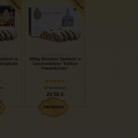
ollen® in
1000g Dresdner Stollen® in
önigliche
Geschenkdose "Edition
Frauenkirche"
en
227 Bewertungen
€
24,50 €