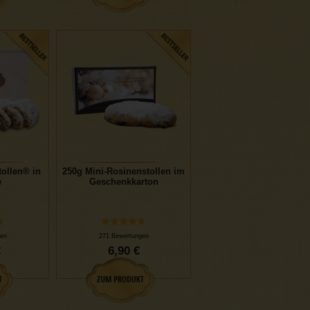
ollen® in
250g Mini-Rosinenstollen im
e
Geschenkkarton
en
271 Bewertungen
€
6,90 €