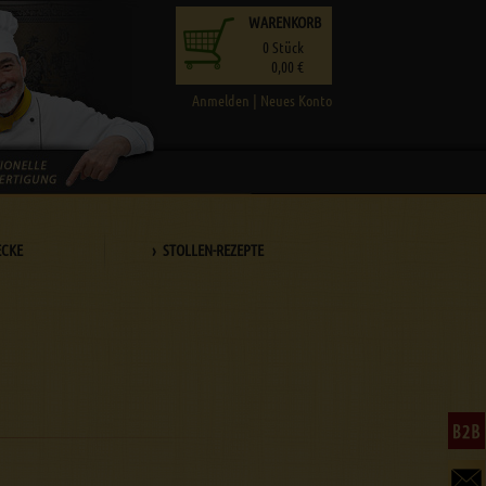
WARENKORB
0
Stück
0,00 €
Anmelden
|
Neues Konto
ECKE
› STOLLEN-REZEPTE