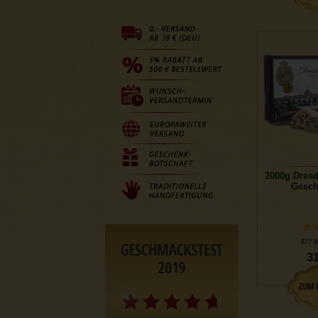
2000g Dresd
Gesch
877 B
31