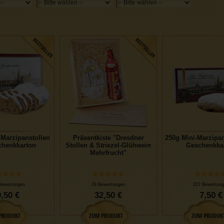
 Marzipanstollen
Präsentkiste "Dresdner
250g Mini-Marzipan
chenkkarton
Stollen & Striezel-Glühwein
Geschenkka
Mehrfrucht"
Bewertungen
29 Bewertungen
227 Bewertung
,50 €
32,50 €
7,50 €