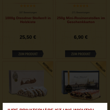
187 Bewertungen
271 Bewertungen
1000g Dresdner Stollen® in
250g Mini-Rosinenstollen im
Holzkiste
Geschenkkarton
25,50 €
6,90 €
ZUM PRODUKT
ZUM PRODUKT