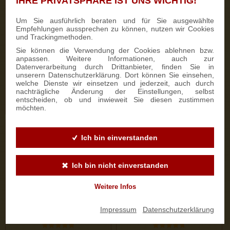
IHRE PRIVATSPHÄRE IST UNS WICHTIG!
50 Bewertungen
333 Bewertungen
Um Sie ausführlich beraten und für Sie ausgewählte
Empfehlungen aussprechen zu können, nutzen wir Cookies
750g Dresdner Stollen® in
700g Feinster Mohnstriezel
und Trackingmethoden.
Holzkiste
im Geschenkkarton
Sie können die Verwendung der Cookies ablehnen bzw.
anpassen. Weitere Informationen, auch zur
Datenverarbeitung durch Drittanbieter, finden Sie in
22,50 €
15,90 €
unserern Datenschutzerklärung. Dort können Sie einsehen,
welche Dienste wir einsetzen und jederzeit, auch durch
nachträgliche Änderung der Einstellungen, selbst
entscheiden, ob und inwieweit Sie diesen zustimmen
ZUM PRODUKT
ZUM PRODUKT
möchten.
Ich bin einverstanden
Ich bin nicht einverstanden
Weitere Infos
Impressum
|
Datenschutzerklärung