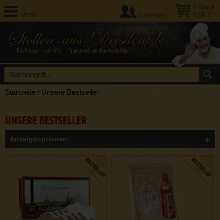
0
Stück
0,00 €
Menü
Anmelden
Startseite
/
Unsere Bestseller
UNSERE BESTSELLER
Anzeigeoptionen