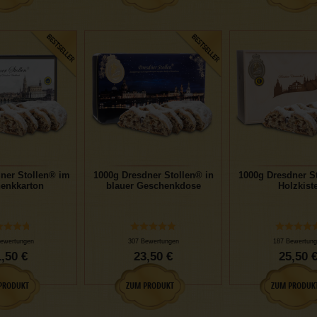
ner Stollen® im
1000g Dresdner Stollen® in
1000g Dresdner St
enkkarton
blauer Geschenkdose
Holzkist
ewertungen
307 Bewertungen
187 Bewertung
,50 €
23,50 €
25,50 