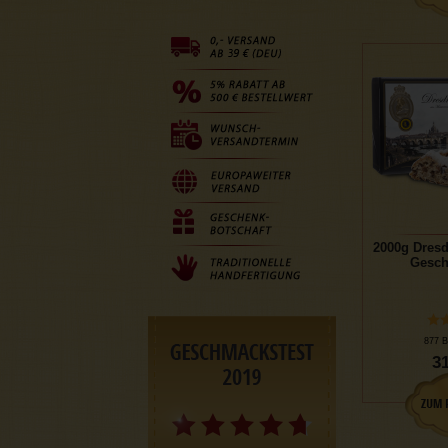
2000g Dresd
Gesch
877 B
31