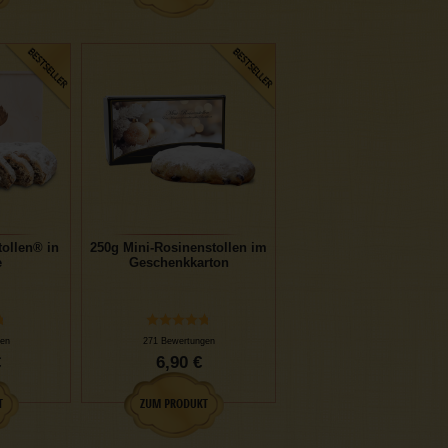
ollen® in
250g Mini-Rosinenstollen im
e
Geschenkkarton
en
271 Bewertungen
€
6,90 €