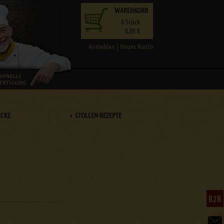
WARENKORB
0
Stück
0,00 €
Anmelden
|
Neues Konto
ECKE
› STOLLEN-REZEPTE