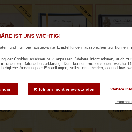
ÄRE IST UNS WICHTIG!
raten und für Sie ausgewählte Empfehlungen aussprechen zu können, 
ng der Cookies ablehnen bzw. anpassen. Weitere Informationen, auch zur
ie in unserern Datenschutzerklärung. Dort können Sie einsehen, welche D
ner Stollen® in
700g Feinster Mohnstriezel
1000g Dresdner S
achträgliche Änderung der Einstellungen, selbst entscheiden, ob und inwiew
lzkiste
im Geschenkkarton
Geschenkka
tanden
Ich bin nicht einverstanden
Weitere Inf
ewertungen
333 Bewertungen
3002 Bewertun
,50 €
15,90 €
18,50 
Impress