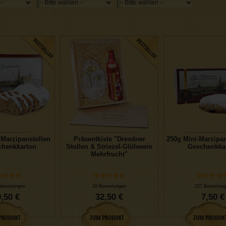
 Marzipanstollen
Präsentkiste "Dresdner
250g Mini-Marzipan
chenkkarton
Stollen & Striezel-Glühwein
Geschenkka
Mehrfrucht"
Bewertungen
29 Bewertungen
227 Bewertung
,50 €
32,50 €
7,50 €