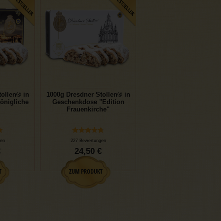
ollen® in
1000g Dresdner Stollen® in
önigliche
Geschenkdose "Edition
Frauenkirche"
en
227 Bewertungen
€
24,50 €