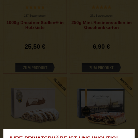
187 Bewertungen
271 Bewertungen
1000g Dresdner Stollen® in
250g Mini-Rosinenstollen im
Holzkiste
Geschenkkarton
25,50 €
6,90 €
ZUM PRODUKT
ZUM PRODUKT