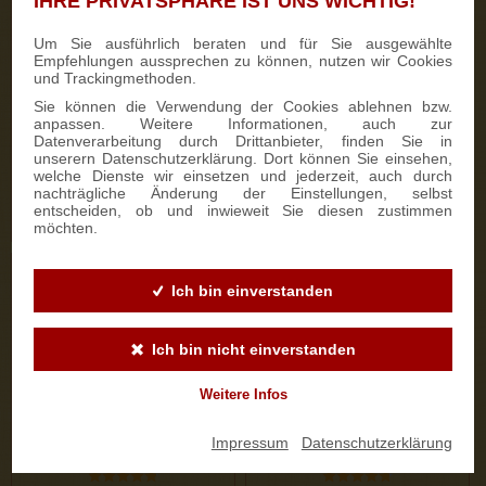
IHRE PRIVATSPHÄRE IST UNS WICHTIG!
50 Bewertungen
333 Bewertungen
Um Sie ausführlich beraten und für Sie ausgewählte
Empfehlungen aussprechen zu können, nutzen wir Cookies
750g Dresdner Stollen® in
700g Feinster Mohnstriezel
und Trackingmethoden.
Holzkiste
im Geschenkkarton
Sie können die Verwendung der Cookies ablehnen bzw.
anpassen. Weitere Informationen, auch zur
Datenverarbeitung durch Drittanbieter, finden Sie in
22,50 €
15,90 €
unserern Datenschutzerklärung. Dort können Sie einsehen,
welche Dienste wir einsetzen und jederzeit, auch durch
nachträgliche Änderung der Einstellungen, selbst
entscheiden, ob und inwieweit Sie diesen zustimmen
ZUM PRODUKT
ZUM PRODUKT
möchten.
Ich bin einverstanden
Ich bin nicht einverstanden
Weitere Infos
Impressum
|
Datenschutzerklärung