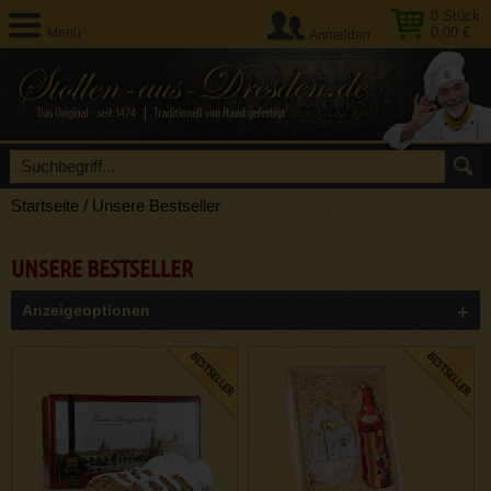
0
Stück
0,00 €
Menü
Anmelden
Startseite
/
Unsere Bestseller
UNSERE BESTSELLER
Anzeigeoptionen