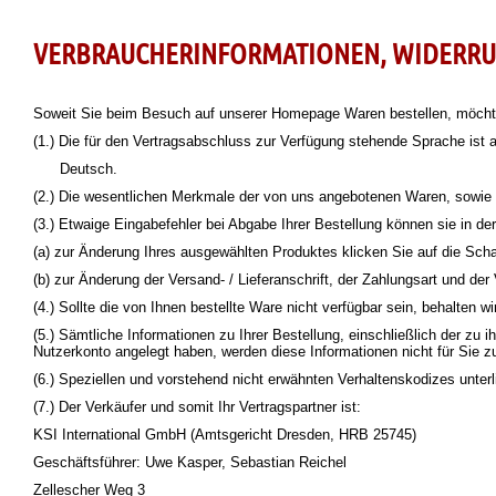
VERBRAUCHERINFORMATIONEN, WIDERR
Soweit Sie beim Besuch auf unserer Homepage Waren bestellen, möchten
(1.) Die für den Vertragsabschluss zur Verfügung stehende Sprache is
Deutsch.
(2.) Die wesentlichen Merkmale der von uns angebotenen Waren, sowie 
(3.) Etwaige Eingabefehler bei Abgabe Ihrer Bestellung können sie in der
(a) zur Änderung Ihres ausgewählten Produktes klicken Sie auf die Scha
(b) zur Änderung der Versand- / Lieferanschrift, der Zahlungsart und der
(4.) Sollte die von Ihnen bestellte Ware nicht verfügbar sein, behalten wi
(5.) Sämtliche Informationen zu Ihrer Bestellung, einschließlich der z
Nutzerkonto angelegt haben, werden diese Informationen nicht für Sie 
(6.) Speziellen und vorstehend nicht erwähnten Verhaltenskodizes unterli
(7.) Der Verkäufer und somit Ihr Vertragspartner ist:
KSI International GmbH (Amtsgericht Dresden, HRB 25745)
Geschäftsführer: Uwe Kasper, Sebastian Reichel
Zellescher Weg 3