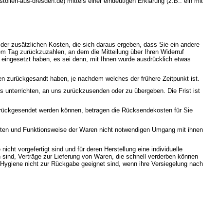
len-aus-dresden.de) mittels einer eindeutigen Erklärung (z.B.: ein mit
 der zusätzlichen Kosten, die sich daraus ergeben, dass Sie ein andere
em Tag zurückzuzahlen, an dem die Mitteilung über Ihren Widerruf
 eingesetzt haben, es sei denn, mit Ihnen wurde ausdrücklich etwas
en zurückgesandt haben, je nachdem welches der frühere Zeitpunkt ist.
 unterrichten, an uns zurückzusenden oder zu übergeben. Die Frist ist
urückgesendet werden können, betragen die Rücksendekosten für Sie
aften und Funktionsweise der Waren nicht notwendigen Umgang mit ihnen
icht vorgefertigt sind und für deren Herstellung eine individuelle
sind, Verträge zur Lieferung von Waren, die schnell verderben können
 Hygiene nicht zur Rückgabe geeignet sind, wenn ihre Versiegelung nach