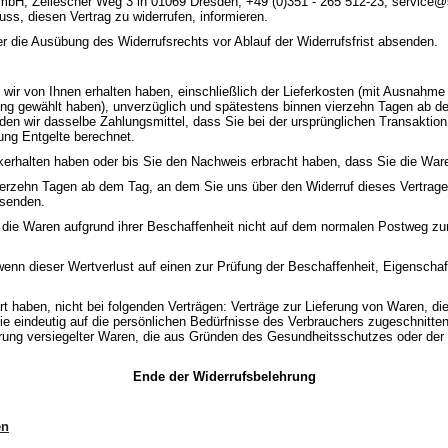
H, Zellescher Weg 3 in 01069 Dresden, +49 (0)351 - 265 512-23, service@stol
uss, diesen Vertrag zu widerrufen, informieren.
ber die Ausübung des Widerrufsrechts vor Ablauf der Widerrufsfrist absenden.
 wir von Ihnen erhalten haben, einschließlich der Lieferkosten (mit Ausnahme
rung gewählt haben), unverzüglich und spätestens binnen vierzehn Tagen ab d
en wir dasselbe Zahlungsmittel, dass Sie bei der ursprünglichen Transaktion
ung Entgelte berechnet.
kerhalten haben oder bis Sie den Nachweis erbracht haben, dass Sie die War
ierzehn Tagen ab dem Tag, an dem Sie uns über den Widerruf dieses Vertrages
bsenden.
 die Waren aufgrund ihrer Beschaffenheit nicht auf dem normalen Postweg z
enn dieser Wertverlust auf einen zur Prüfung der Beschaffenheit, Eigensch
 haben, nicht bei folgenden Verträgen: Verträge zur Lieferung von Waren, die n
 eindeutig auf die persönlichen Bedürfnisse des Verbrauchers zugeschnitten 
ferung versiegelter Waren, die aus Gründen des Gesundheitsschutzes oder der
Ende der Widerrufsbelehrung
en