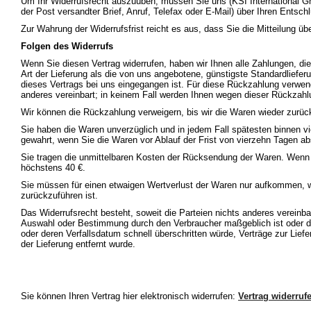
Um Ihr Widerrufsrecht auszuüben, müssen Sie uns (KSI International Gmb
der Post versandter Brief, Anruf, Telefax oder E-Mail) über Ihren Entschl
Zur Wahrung der Widerrufsfrist reicht es aus, dass Sie die Mitteilung ü
Folgen des Widerrufs
Wenn Sie diesen Vertrag widerrufen, haben wir Ihnen alle Zahlungen, die
Art der Lieferung als die von uns angebotene, günstigste Standardliefe
dieses Vertrags bei uns eingegangen ist. Für diese Rückzahlung verwend
anderes vereinbart; in keinem Fall werden Ihnen wegen dieser Rückzahl
Wir können die Rückzahlung verweigern, bis wir die Waren wieder zurüc
Sie haben die Waren unverzüglich und in jedem Fall spätesten binnen v
gewahrt, wenn Sie die Waren vor Ablauf der Frist von vierzehn Tagen a
Sie tragen die unmittelbaren Kosten der Rücksendung der Waren. Wenn
höchstens 40 €.
Sie müssen für einen etwaigen Wertverlust der Waren nur aufkommen, w
zurückzuführen ist.
Das Widerrufsrecht besteht, soweit die Parteien nichts anderes vereinbart
Auswahl oder Bestimmung durch den Verbraucher maßgeblich ist oder die
oder deren Verfallsdatum schnell überschritten würde, Verträge zur Lie
der Lieferung entfernt wurde.
Sie können Ihren Vertrag hier elektronisch widerrufen:
Vertrag widerruf