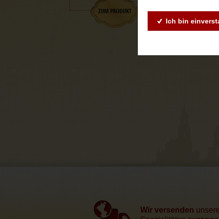
Ich bin einvers
Wir versenden
unser