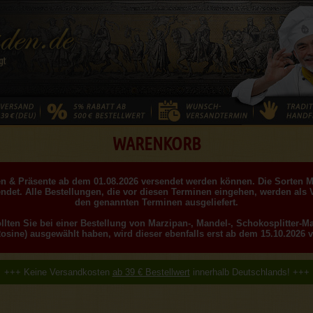
WARENKORB
llen & Präsente ab dem 01.08.2026 versendet werden können. Die Sorten 
ndet. Alle Bestellungen, die vor diesen Terminen eingehen, werden als 
den genannten Terminen ausgeliefert.
ollten Sie bei einer Bestellung von Marzipan-, Mandel-, Schokosplitter-
Rosine) ausgewählt haben, wird dieser ebenfalls erst ab dem 15.10.2026 v
+++ Keine Versandkosten
ab 39 € Bestellwert
innerhalb Deutschlands! +++