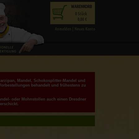
WARENKORB
0
Stück
0,00 €
Anmelden
|
Neues Konto
Marzipan, Mandel, Schokosplitter-Mandel und
Vorbestellungen behandelt und frühestens zu
Mandel- oder Mohnstollen auch einen Dresdner
erschickt.