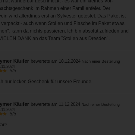
d hat wunderbar geschmeckt - es war ein kleines Vor-
achtsgeschenk im Rahmen einer Familienfeier. Der
in wird allerdings erst an Sylvester getestet. Das Paket ist
r verpackt - auch wenn Stollen und Flasche im Paket etwas
hen", kann da nichts passieren. Ich bin absolut zufrieden und
VIELEN DANK an das Team "Stollen aus Dresden".
ymer Käufer
bewertete am 18.12.2024
Nach einer Bestellung
.11.2024
5/5
ch nur lecker, Geschenk für unsere Freunde.
ymer Käufer
bewertete am 11.12.2024
Nach einer Bestellung
.11.2024
5/5
are