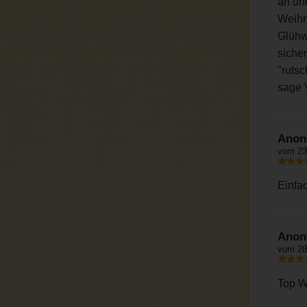
an un
Weihn
Glühwe
siche
"rutsc
sage 
Anon
vom 23
Einfa
Anon
vom 28
Top W