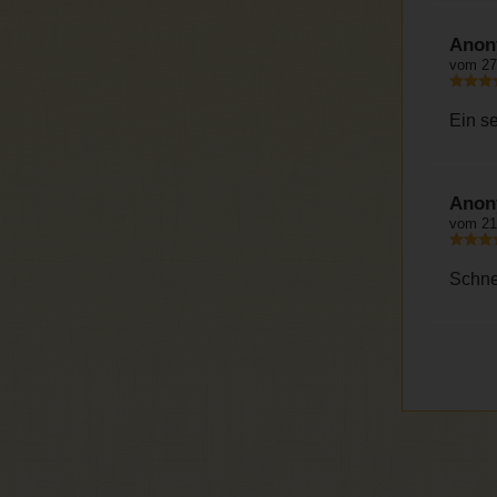
Anon
vom 27
Ein s
Anon
vom 21
Schne