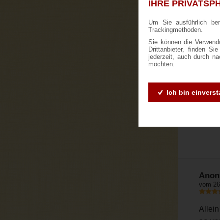
IHRE PRIVATSPH
Um Sie ausführlich be
Trackingmethoden.
Sie können die Verwendu
Drittanbieter, finden S
jederzeit, auch durch n
möchten.
Ich bin einvers
K
Anon
vom 26
Allei