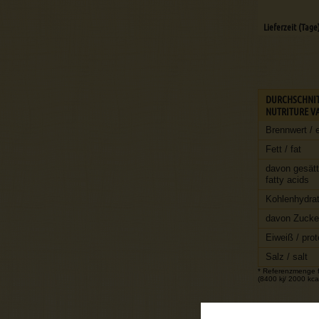
Lieferzeit (Tage
DURCHSCHNIT
NUTRITURE VA
Brennwert / 
Fett / fat
davon gesätt
fatty acids
Kohlenhydrat
davon Zucker
Eiweiß / prot
Salz / salt
* Referenzmenge fü
(8400 kj/ 2000 kcal