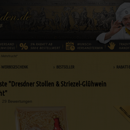
n Mehrfrucht"
S WERBEGESCHENK
› BESTSELLER
› RABATT-
ste "Dresdner Stollen & Striezel-Glühwein
ht"
29 Bewertungen