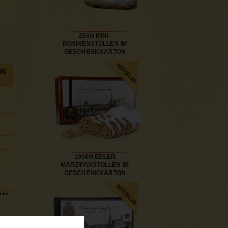
250G MINI-
ROSINENSTOLLEN IM
GESCHENKKARTON
0G
1000G EDLER
MARZIPANSTOLLEN IM
GESCHENKKARTON
dult