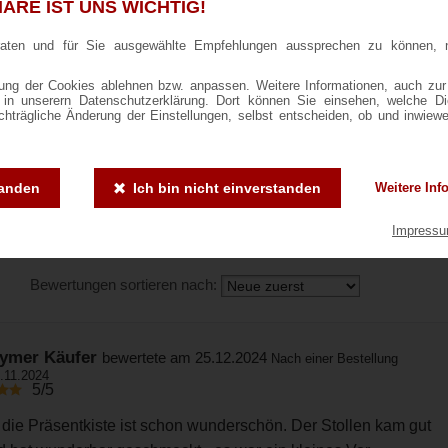
ÄRE IST UNS WICHTIG!
Vertrauenszertifikat anzeigen
Bewertung wird geprüft
raten und für Sie ausgewählte Empfehlungen aussprechen zu können, 
35
ng der Cookies ablehnen bzw. anpassen. Weitere Informationen, auch zur
ie in unserern Datenschutzerklärung. Dort können Sie einsehen, welche D
4.8
achträgliche Änderung der Einstellungen, selbst entscheiden, ob und inwiew
/5
3
1
0
0
tanden
Ich bin nicht einverstanden
Weitere Inf
Basierend auf 29
1
2
3
4
5
undenbewertungen
Impress
Bewertungen sortieren nach:
ymer Käufer
bewertete am 25.12.2024
Nach einer Bestellung
.11.2024
5/5
n die Präsentkiste ist schon wunderschön. Der Stollen kam gut