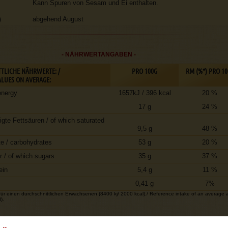
Kann Spuren von Sesam und Ei enthalten.
)
abgehend August
- NÄHRWERTANGABEN -
TLICHE NÄHRWERTE: /
PRO 100G
RM (%*) PRO 10
LUES ON AVERAGE:
energy
1657kJ / 396 kcal
20 %
17 g
24 %
igte Fettsäuren / of which saturated
9,5 g
48 %
e / carbohydrates
53 g
20 %
 / of which sugars
35 g
37 %
ein
5,4 g
11 %
0,41 g
7%
r einen durchschnittlichen Erwachsenen (8400 kj/ 2000 kcal)./ Reference intake of an average a
).