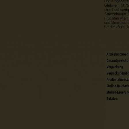
und eingebette
Glühwein (0,75
eine hochwerti
Striezelmarkt 
Früchten wie H
und Brombeeren
für die kühle J
Artikelnummer
Gesamtgewicht
Verpackung
Verpackungsab
Produktabmess
Stollen-Haltbark
Stollen-Lagerun
Zutaten