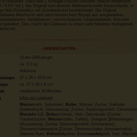
t in Holzwolle. Dazu wird 1 Schlegel-Flasche Dresdner Striezel Mehrfrucht-
l / 9,5% Vol.), das Original vom ältesten Weihnachtsmarkt Deutschlands, in
ge Holz-Präsentbox mit Schiebedeckel konfektioniert. Der Original
Glühwein Mehrfruckt wird nach historischem Rezept aus ausgewählten
olunderbeeren, Heidelbeeren, roten/schwarzen Johannisbeeren, Kirschen
 gekeltert. Dies macht den Glühwein zu einem sehr beliebten Heißgetränk
ahreszeit.
- EIGENSCHAFTEN -
10-dcr-1000-pb-gm
ca. 3.3 kg
Holzkiste
messungen
37 x 28 x 10,5 cm
ungen
ca. 27 x 16 x 6 cm
eit
mindestens 16 Wochen
g
Infos zur Lagerung
Weizen
mehl, Sultaninen,
Butter
, Wasser, Zucker, Sukkade
(Zedernfrucht, Glucosesirup, Zucker, Säuerungsmittel: Citronenäur
Mandeln
süß,
Butter
schmalz, Hefe, Dekorpuder (Zucker,
Traubenzucker,
Weizen
stärke, Salfett), Orangeat (Bitterorangen,
Glucosesirup, Zucker, Säuerungsmittel: Citronenäure),
Zitronenschalenpaste (Zucker, Zitronenschalen, Aromaextrakte),
Übersee Rum,
Vollmilch
pulver, Bitter
mandel
grieß, Salz, Macisbl