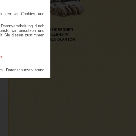
nutzen wir Cookies und
 Datenverarbeitung durch
1000G DRESDNER
ienste wir einsetzen und
STOLLEN® IM
eit Sie diesen zustimmen
GESCHENKKARTON
os
um
|
Datenschutzerklärung