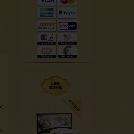
e),
üte