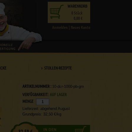
WARENKORB
0
Stück
0,00 €
Anmelden
|
Neues Konto
ECKE
› STOLLEN-REZEPTE
ARTIKELNUMMER :
10-dcr-1000-pb-gm
VERFÜGBARKEIT:
AUF LAGER
MENGE
Lieferzeit: abgehend August
Grundpreis: 32,50 €/kg
32,50 €