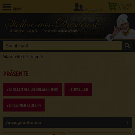
0
Stück
0,00 €
Menü
Anmelden
Startseite
/
Präsente
PRÄSENTE
› STOLLEN ALS WERBEGESCHENK
› TOPSELLER
› DRESDNER STOLLEN
Anzeigeoptionen