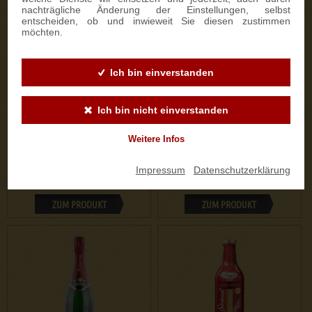
nachträgliche Änderung der Einstellungen, selbst
entscheiden, ob und inwieweit Sie diesen zustimmen
möchten.
Ich bin einverstanden
1 Bewertung
10 Bewertungen
Präsentkiste "Stollen &
Lunchbox "I LOVE
Ich bin nicht einverstanden
Rotkäppchen Riesling
DRESDEN", Motiv Dresdner
Weißwein"
Semperoper
Weitere Infos
36,50 €
1,00 €
Impressum
|
Datenschutzerklärung
ZUM PRODUKT
ZUM PRODUKT