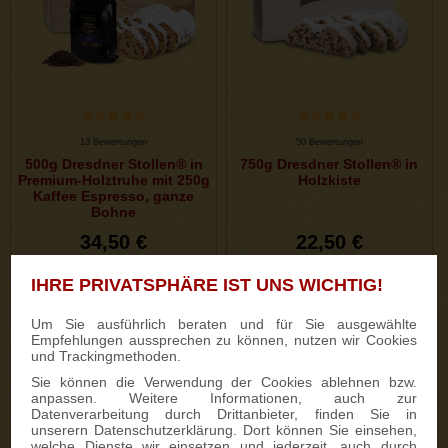
13 Bewertungen
50 Bewertungen
500g Dresdner Stollen® in
750g Dresdner Stollen® in
Premium-Holztruhe mit 250g
Holzkiste
Kaffee Espresso, ganze
Bohne
34,50 €
22,50 €
IHRE PRIVATSPHÄRE IST UNS WICHTIG!
ZUM PRODUKT
ZUM PRODUKT
Um Sie ausführlich beraten und für Sie ausgewählte
Empfehlungen aussprechen zu können, nutzen wir Cookies
und Trackingmethoden.
Sie können die Verwendung der Cookies ablehnen bzw.
anpassen. Weitere Informationen, auch zur
Datenverarbeitung durch Drittanbieter, finden Sie in
unserern Datenschutzerklärung. Dort können Sie einsehen,
welche Dienste wir einsetzen und jederzeit, auch durch