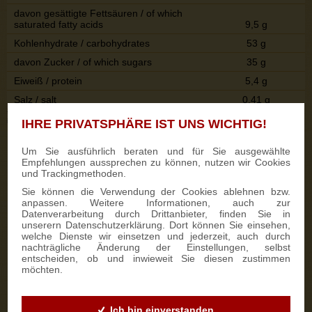
davon gesättigte Fettsäuren / of which
saturated fatty acids
9,5 g
Kohlenhydrate / carbohydrates
53 g
davon Zucker / of which sugars
35 g
Eiweiß / protein
5,4 g
Salz / salt
0,41 g
* Referenzmenge für einen durchschnittlichen Erwachsenen (8400 kj/ 2000 kcal)./ Reference
intake of an average adult (8400 kj/ 2000 kcal).
IHRE PRIVATSPHÄRE IST UNS WICHTIG!
Um Sie ausführlich beraten und für Sie ausgewählte
Empfehlungen aussprechen zu können, nutzen wir Cookies
und Trackingmethoden.
Sie können die Verwendung der Cookies ablehnen bzw.
anpassen. Weitere Informationen, auch zur
Datenverarbeitung durch Drittanbieter, finden Sie in
unserern Datenschutzerklärung. Dort können Sie einsehen,
welche Dienste wir einsetzen und jederzeit, auch durch
nachträgliche Änderung der Einstellungen, selbst
entscheiden, ob und inwieweit Sie diesen zustimmen
möchten.
Ich bin einverstanden