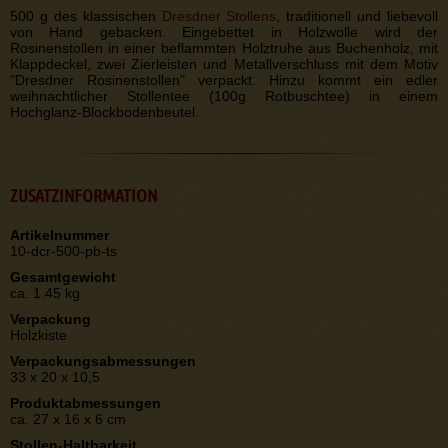
500 g des klassischen
Dresdner Stollens
, traditionell und liebevoll
von Hand gebacken. Eingebettet in Holzwolle wird der
Rosinenstollen in einer beflammten Holztruhe aus Buchenholz, mit
Klappdeckel, zwei Zierleisten und Metallverschluss mit dem Motiv
"Dresdner Rosinenstollen" verpackt. Hinzu kommt ein edler
weihnachtlicher Stollentee (100g Rotbuschtee) in einem
Hochglanz-Blockbodenbeutel.
ZUSATZINFORMATION
Artikelnummer
10-dcr-500-pb-ts
Gesamtgewicht
ca. 1.45 kg
Verpackung
Holzkiste
Verpackungsabmessungen
33 x 20 x 10,5
Produktabmessungen
ca. 27 x 16 x 6 cm
Stollen-Haltbarkeit