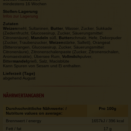
mindestens 16 Wochen
Stollen-Lagerung
Infos zur Lagerung
Zutaten
Weizen
mehl, Sultaninen,
Butter
, Wasser, Zucker, Sukkade
(Zedernfrucht, Glucosesirup, Zucker, Säuerungsmittel:
Citronenäure),
Mandeln
süß,
Butter
schmalz, Hefe, Dekorpuder
(Zucker, Traubenzucker,
Weizen
stärke, Salfett), Orangeat
(Bitterorangen, Glucosesirup, Zucker, Säuerungsmittel:
Citronenäure), Zitronenschalenpaste (Zucker, Zitronenschalen,
Aromaextrakte), Übersee Rum,
Vollmilch
pulver,
Bitter
mandel
grieß, Salz, Macisblüte
Kann Spuren von Sesam und Ei enthalten.
Lieferzeit (Tage)
abgehend August
NÄHRWERTANGABEN
Durchschnittliche Nährwerte: /
Pro 100g
Nutriture values on average:
Brennwert / energy
1657kJ / 396 kcal
Fett / fat
17 g