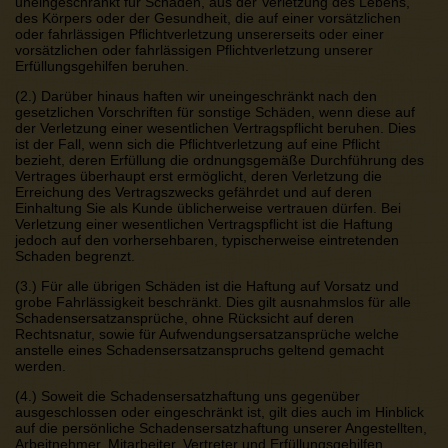
uneingeschränkt für Schäden, aus der Verletzung des Lebens,
des Körpers oder der Gesundheit, die auf einer vorsätzlichen
oder fahrlässigen Pflichtverletzung unsererseits oder einer
vorsätzlichen oder fahrlässigen Pflichtverletzung unserer
Erfüllungsgehilfen beruhen.
(2.) Darüber hinaus haften wir uneingeschränkt nach den
gesetzlichen Vorschriften für sonstige Schäden, wenn diese auf
der Verletzung einer wesentlichen Vertragspflicht beruhen. Dies
ist der Fall, wenn sich die Pflichtverletzung auf eine Pflicht
bezieht, deren Erfüllung die ordnungsgemäße Durchführung des
Vertrages überhaupt erst ermöglicht, deren Verletzung die
Erreichung des Vertragszwecks gefährdet und auf deren
Einhaltung Sie als Kunde üblicherweise vertrauen dürfen. Bei
Verletzung einer wesentlichen Vertragspflicht ist die Haftung
jedoch auf den vorhersehbaren, typischerweise eintretenden
Schaden begrenzt.
(3.) Für alle übrigen Schäden ist die Haftung auf Vorsatz und
grobe Fahrlässigkeit beschränkt. Dies gilt ausnahmslos für alle
Schadensersatzansprüche, ohne Rücksicht auf deren
Rechtsnatur, sowie für Aufwendungsersatzansprüche welche
anstelle eines Schadensersatzanspruchs geltend gemacht
werden.
(4.) Soweit die Schadensersatzhaftung uns gegenüber
ausgeschlossen oder eingeschränkt ist, gilt dies auch im Hinblick
auf die persönliche Schadensersatzhaftung unserer Angestellten,
Arbeitnehmer, Mitarbeiter, Vertreter und Erfüllungsgehilfen.