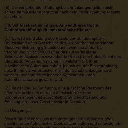
(5). Die vorstehenden Haftungsbeschränkungen gelten nicht,
sofern dem Käufer Ansprüche nach dem Produkthaftungsgesetz
zustehen.
§ 9. Schlussbestimmungen, Anwendbares Recht,
Gerichtszuständigkeit, salvatorische Klausel
(1.) Es wird die Geltung des Rechts der Bundesrepublik
Deutschland unter Ausschluss des UN-Kaufrechts vereinbart.
Diese Vereinbarung gilt auch dann, wenn nach der EU-
Verordnung Nr. 593/2008 über das auf vertragliche
Schuldverhältnisse anzuwendende Recht (Rom I) das Recht des
Staates zur Anwendung käme, in welchem Sie Ihren
gewöhnlichen Aufenthalt haben; jedoch mit der Einschränkung,
dass Ihnen als Verbraucher nicht der Schutz entzogen wird,
welcher Ihnen durch zwingende Vorschriften Ihres
Aufenthaltsstaates gewährt wird.
(2.) Ist der Käufer Kaufmann, eine juristische Personen des
öffentlichen Rechts oder ein öffentlich-rechtliche
Sondervermögen, ist ausschließlicher Gerichtsstand und
Erfüllungsort unser Geschäftssitz in Dresden.
Im Übrigen gilt:
Soweit Sie bei Abschluss des Vertrages Ihren Wohnsitz oder
gewöhnlichen Aufenthalt in Deutschland hatten und entweder zum
Zeitpunkt der Klageerhebung verlegt haben oder Ihr