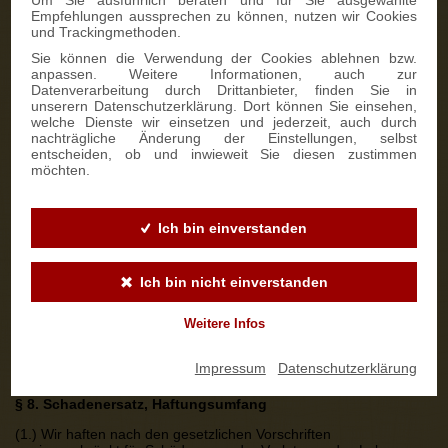
Empfehlungen aussprechen zu können, nutzen wir Cookies
Verbrauchern im Sinne des § 13 BGB steht ein gesetzliches
und Trackingmethoden.
Widerrufsrecht im Rahmen der gesetzlichen Vorschriften und
Sie können die Verwendung der Cookies ablehnen bzw.
nach Maßgabe der während des Bestellvorgangs erteilten
anpassen. Weitere Informationen, auch zur
Belehrung und Informationen zu.
Datenverarbeitung durch Drittanbieter, finden Sie in
unserern Datenschutzerklärung. Dort können Sie einsehen,
§ 7. Gewährleistung, Garantiebestimmungen
welche Dienste wir einsetzen und jederzeit, auch durch
nachträgliche Änderung der Einstellungen, selbst
(1.) Soweit Sie von uns mangelhafte Ware erhalten haben, sind
entscheiden, ob und inwieweit Sie diesen zustimmen
Sie im Rahmen der gesetzlichen Gewährleistungsbestimmungen
möchten.
berechtigt, Nacherfüllung zu verlangen, von dem Vertrag
zurückzutreten oder den Kaufpreis zu mindern. Des Weiteren
können Ihnen Schadenersatzansprüche zustehen. Für diese
gelten die in § 8 dargestellten Einschränkungen. Die Abtretung
Ich bin einverstanden
der hier genannten Ansprüche an Dritte ist ausgeschlossen.
(2.) Die Verjährungsfrist von Gewährleistungsansprüchen für die
gelieferte Ware beträgt zwei Jahre ab Erhalt der Ware.
Ich bin nicht einverstanden
(3.) Wir übernehmen für die angegebene Beschaffenheit der
Weitere Infos
Waren keine Garantie iSd § 443 BGB. Etwaige seitens der
Hersteller gewährter Garantierechte bleiben davon unberührt und
bestimmen sich ausschließlich nach der Ihnen mit der Ware
Impressum
|
Datenschutzerklärung
übergebenen Garantieerklärung.
§ 8. Schadenersatz, Haftungsumfang
(1.) Wir haften nach den gesetzlichen Vorschriften