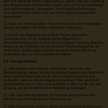
und sich somit als Kunde registrieren zu lassen. Die zur Erstellung
des Nutzerkontos erforderlichen Daten sind von Ihnen vollständig
und wahrheitsgemäß anzugeben. Nachträgliche Änderungen
Ihrer persönlichen Daten sind von Ihnen eigenverantwortlich
einzutragen.
(2.) Das von Ihnen gewählte Passwort ist unter allen Umständen
geheim zu halten und Dritten keinesfalls mitzuteilen.
(3.) Durch die Registrierung erklären Sie Ihr generelles
Einverständnis mit der Geltung dieser Allgemeinen
Geschäftsbedingungen in ihrer jeweils gültigen Fassung. Darüber
hinaus ist die Registrierung mit keinerlei Verpflichtungen für Sie
verbunden. Insbesondere besteht keinerlei Kaufverpflichtung
hinsichtlich der von uns angebotenen Waren.
§ 3. Vertragsschluss
(1.) Mit Auslösen des Buttons „jetzt kaufen“ am Ende des
Bestellvorgangs geben Sie ein bindendes Angebot zum Abschluss
eines Kaufvertrages mit uns ab. Ein Kaufvertrag kommt erst
zustande, wenn wir dieses Angebot annehmen. Dies geschieht
ausschließlich durch eine entsprechende E-Mail, mit der wir den
Eingang und die Annahme Ihrer Bestellung bestätigen.
(2.) Wir sind nicht verpflichtet, Ihr Angebot anzunehmen und
behalten uns deshalb dessen Ablehnung vor.
(3.) Die Präsentation unserer Waren im Onlinekatalog stellt noch