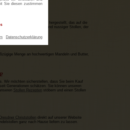
eit Sie diesen zustimmen
ach einem speziellen Rezept hergestellt, das auf die
os
urch entsteht ein saftiger und nussiger Stollen, der
um
|
Datenschutzerklärung
roßzügige Menge an hochwertigen Mandeln und Butter,
N?
s. Wir möchten sicherstellen, dass Sie beim Kauf
seit Generationen schätzen. Sie können unseren
 unseren
Stollen Rezepten
stöbern und einen Stollen
 Dresdner Christstollen
direkt auf unserer Website
ndelstollen ganz nach Hause liefern zu lassen.