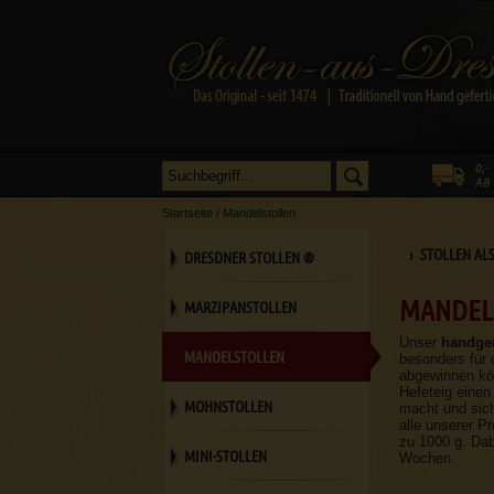
Startseite
/
Mandelstollen
› STOLLEN AL
DRESDNER STOLLEN ®
MANDEL
MARZIPANSTOLLEN
Unser
handge
MANDELSTOLLEN
besonders für 
abgewinnen kön
Hefeteig eine
MOHNSTOLLEN
macht und sich
alle unserer P
zu 1000 g. Dab
MINI-STOLLEN
Wochen.