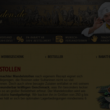
S WERBEGESCHENK
› BESTSELLER
› RABATT-
STOLLEN
machter Mandelstollen
nach eigenem Rezept eignet sich
diejenigen, die Rosinen oder Sultaninen nicht so viel
nen. Doch auch ohne besagte Zutaten entfaltet er mit seinem
n
wunderbar kräftigen Geschmack
, was Ihn besonders lecker
 so an großer Beliebtheit erfreut. Der Mandelstollen wird wie
rodukte
handgefertigt
. Wir backen ihn in Größen von 250 g bis
ei hält er sich bei optimalen Lagerbedingungen mindestens 6