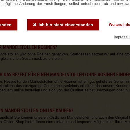
achträgliche Änderung der Einstellungen, selbst entscheiden, ob und inwiew
N MANDELSTOLLEN?
len ist eine köstliche Variation des weihnachtlichen Stollengebäcks. Er wird n
tanden
Ich bin nicht einverstanden
Weitere Inf
 Rosinen verzichtet und stattdessen reichlich Mandeln und Butter enthält. Dad
 für Mandelliebhaber eignet.
Impress
R MANDELSTOLLEN ROSINEN?
ndelstollen wird ohne Rosinen gebacken. Stattdessen setzen wir auf eine g
rgleichlichen Geschmack zu erzielen.
H DAS REZEPT FÜR EINEN MANDELSTOLLEN OHNE ROSINEN FINDE
es Rezept für den Mandelstollen ohne Rosinen ist ein gut gehütetes Geheimni
stollens das einzigartige Geschmackserlebnis erhalten, das unsere Kunden 
bequem online bestellen und sich von der Qualität selbst überzeugen oder in
EN MANDELSTOLLEN ONLINE KAUFEN?
tändlich! Sie können unseren köstlichen Mandelstollen und auch den
Original
er Online-Shop bietet Ihnen eine einfache und bequeme Möglichkeit, Ihren Ma