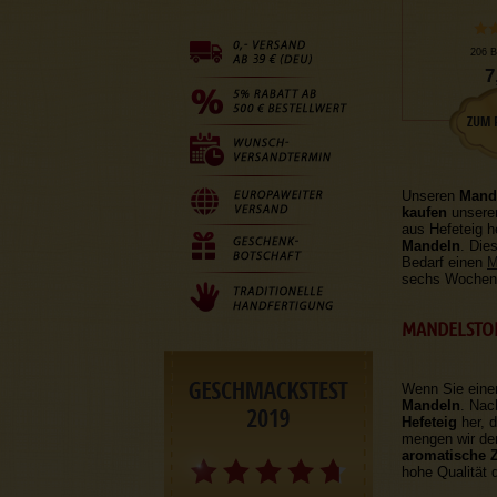
206 B
7
Unseren
Mande
kaufen
unseren
aus Hefeteig h
Mandeln
. Die
Bedarf einen
M
sechs Wochen 
MANDELSTOL
Wenn Sie ein
Mandeln
. Nac
Hefeteig
her, 
mengen wir der
aromatische Z
hohe Qualität 