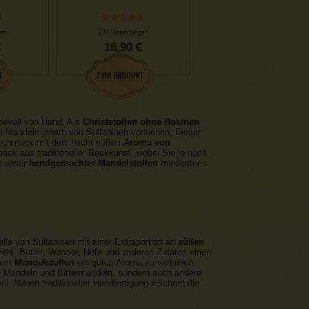
en
233 Bewertungen
€
16,90 €
iebevoll von Hand. Als
Christstollen ohne Rosinen
n Mandeln jenem von Sultaninen vorziehen. Dieser
eschmack mit dem leicht süßen
Aroma von
äck aus traditioneller Backkunst, wobei Sie je nach
t unser
handgemachter Mandelstollen
mindestens
telle von Sultaninen mit einer Extraportion an
süßen
ehl, Butter, Wasser, Hefe und anderen Zutaten einen
erem
Mandelstollen
ein gutes Aroma zu verleihen,
e Mandeln und Bittermandeln, sondern auch andere
ei. Neben traditioneller Handfertigung zeichnet die