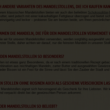
CH ANDERE VARIANTEN DES MANDELSTOLLENS, DIE ICH KAUFEN KA
rem klassischen Mandelstollen bieten wir auch den beliebten
Schokosplitter-
tter, wird jedoch mit einer kakaohaltigen Fettglasur überzogen und bietet s
 einzigartig und lecker – probieren Sie am besten beide, um Ihren persönlichen
MEN DIE MANDELN, DIE FÜR DEN MANDELSTOLLEN VERWENDET
ie wir für unseren Mandelstollen verwenden, werden sorgfältig ausgewählt u
ster Stelle, daher achten wir darauf, nur die feinsten Mandeln in unseren Stol
DEN MANDELSTOLLEN SO BESONDERS?
len ist etwas ganz Besonderes, da er nach einem traditionellen Rezept gebac
bination aus reichhaltigen Mandeln, zarter Butter und ausgewählten Gewürze
er Bissen ist ein Fest für die Sinne und lässt Sie den Zauber der Stadt und 
EN STOLLEN OHNE ROSINEN AUCH ALS GESCHENK VERSCHICKEN LAS
 Mandelstollen eignet sich hervorragend als Geschenk für Ihre Liebsten. Wi
nd verpackt direkt bei der gewünschten Person ankommt.
DER MANDELSTOLLEN SO BELIEBT?