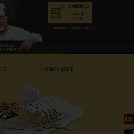
WARENKORB
0
Stück
0,00 €
Anmelden
|
Neues Konto
ECKE
› STOLLEN-REZEPTE