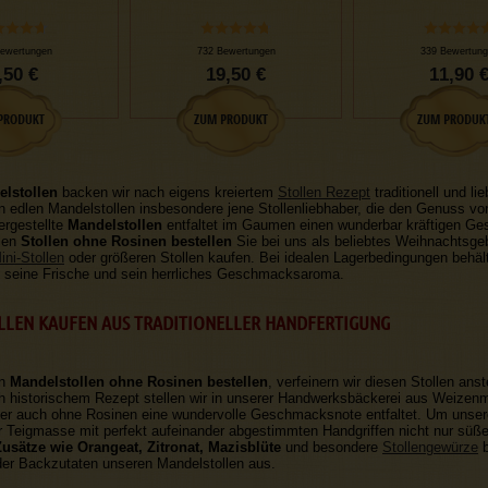
ewertungen
732 Bewertungen
339 Bewertung
,50 €
19,50 €
11,90 
lstollen
backen wir nach eigens kreiertem
Stollen Rezept
traditionell und l
 edlen Mandelstollen insbesondere jene Stollenliebhaber, die den Genuss vo
ergestellte
Mandelstollen
entfaltet im Gaumen einen wunderbar kräftigen G
sen
Stollen ohne Rosinen bestellen
Sie bei uns als beliebtes Weihnachtsgeb
ini-Stollen
oder größeren Stollen kaufen. Bei idealen Lagerbedingungen behäl
seine Frische und sein herrliches Geschmacksaroma.
LEN KAUFEN AUS TRADITIONELLER HANDFERTIGUNG
en
Mandelstollen ohne Rosinen bestellen
, verfeinern wir diesen Stollen ans
h historischem Rezept stellen wir in unserer Handwerksbäckerei aus Weizenm
der auch ohne Rosinen eine wundervolle Geschmacksnote entfaltet. Um uns
 Teigmasse mit perfekt aufeinander abgestimmten Handgriffen nicht nur süß
usätze wie Orangeat, Zitronat, Mazisblüte
und besondere
Stollengewürze
b
der Backzutaten unseren Mandelstollen aus.