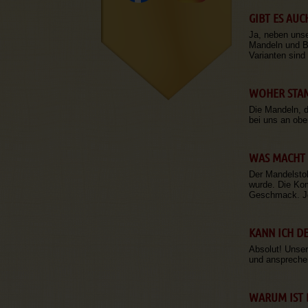
GIBT ES AU
Ja, neben unse
Mandeln und Bu
Varianten sind
WOHER STAM
Die Mandeln, d
bei uns an ober
WAS MACHT 
Der Mandelstol
wurde. Die Kom
Geschmack. Jed
KANN ICH D
Absolut! Unser
und anspreche
WARUM IST 