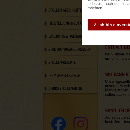
jederzeit, auch durch n
möchten.
STOLLEN-GESCHICHTE
WAS IST EI
HERSTELLUNG & ZUTATEN
Ein Mandelstol
Ich bin einvers
Verwendung von
sich besonders
LAGERUNG & HALTBARKEIT
ENTHÄLT DE
STADTRUNDGANG DRESDEN
Nein, unser Ma
um einen unve
STOLLEN-REZEPTE
WO KANN IC
FIRMEN-REFERENZEN
Unser speziell
unseres Mandel
CHRISTSTOLLEN-BLOG
Mandelstollen 
selber backen.
KANN ICH D
Ja, selbstvers
bestellen. Uns