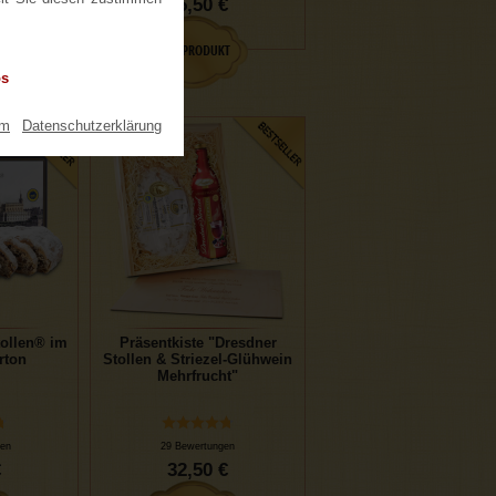
€
25,50 €
os
um
|
Datenschutzerklärung
tollen® im
Präsentkiste "Dresdner
rton
Stollen & Striezel-Glühwein
Mehrfrucht"
en
29 Bewertungen
€
32,50 €