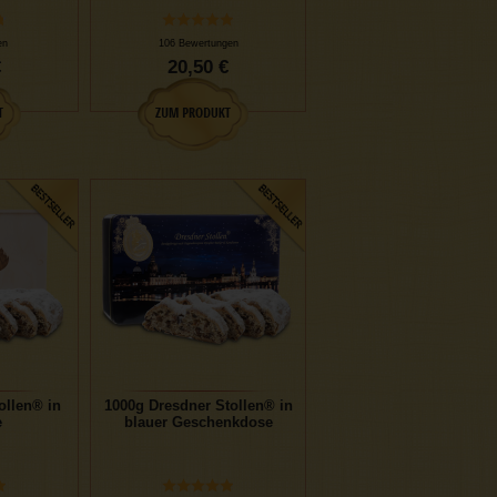
en
106 Bewertungen
€
20,50 €
ollen® in
1000g Dresdner Stollen® in
e
blauer Geschenkdose