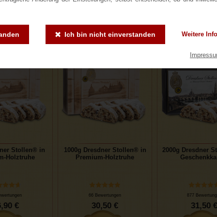
,50 €
24,50 €
25,50 
tanden
Ich bin nicht einverstanden
Weitere Inf
Impress
ner Stollen® in
1000g Dresdner Stollen® in
2000g Dresdner S
m-Holztruhe
Premium-Holztruhe
Geschenkka
ewertungen
66 Bewertungen
877 Bewertung
,90 €
30,50 €
31,50 