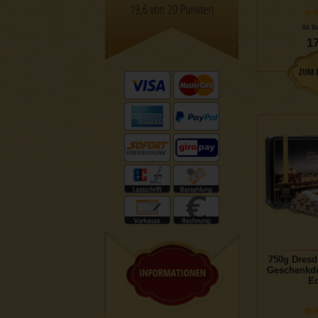
84 B
17
750g Dresd
Geschenkdo
Ed