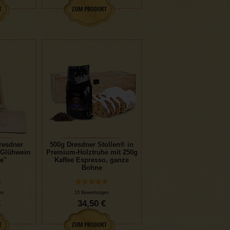
resdner
500g Dresdner Stollen® in
l-Glühwein
Premium-Holztruhe mit 250g
e"
Kaffee Espresso, ganze
Bohne
en
13 Bewertungen
€
34,50 €