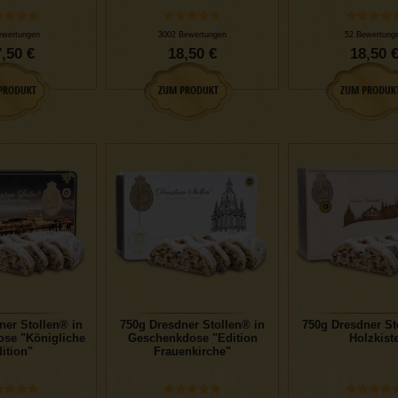
ewertungen
3002 Bewertungen
52 Bewertung
,50 €
18,50 €
18,50 
ner Stollen® in
750g Dresdner Stollen® in
750g Dresdner St
se "Königliche
Geschenkdose "Edition
Holzkist
ition"
Frauenkirche"