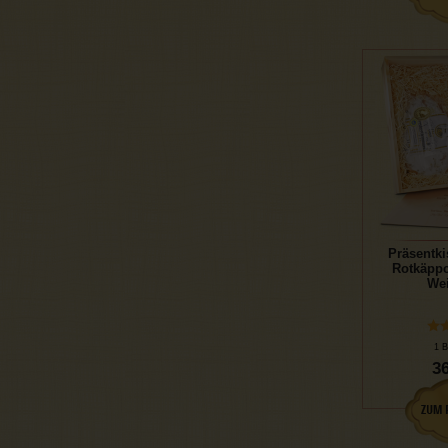
Präsentki
Rotkäppc
We
1 B
36