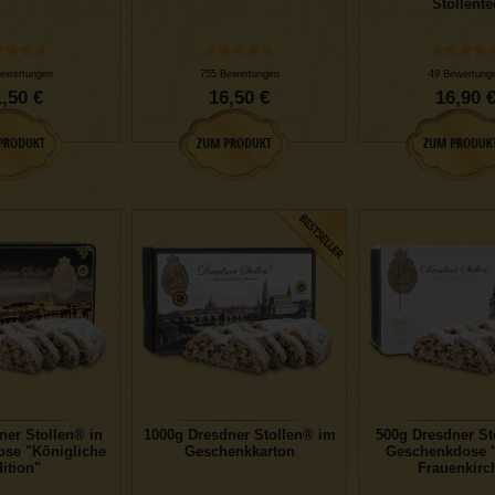
Stollente
ewertungen
755 Bewertungen
49 Bewertung
,50 €
16,50 €
16,90 
ner Stollen® in
1000g Dresdner Stollen® im
500g Dresdner St
se "Königliche
Geschenkkarton
Geschenkdose "
ition"
Frauenkirc