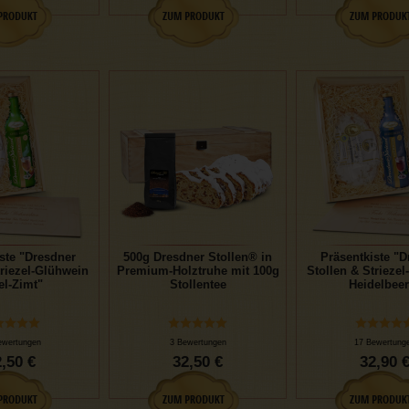
ste "Dresdner
500g Dresdner Stollen® in
Präsentkiste "D
triezel-Glühwein
Premium-Holztruhe mit 100g
Stollen & Strieze
el-Zimt"
Stollentee
Heidelbeer
ewertungen
3 Bewertungen
17 Bewertung
,50 €
32,50 €
32,90 