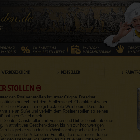
S WERBEGESCHENK
› BESTSELLER
› RABATT-
R STOLLEN ®
unter den
Rosinenstollen
ist unser Original Dresdner
 natürlich nur echt mit dem Stollensiegel. Charakteristischer
il ist die Rosine – eine getrocknete Weinbeere. Durch die
nnt sie an Süße und verleiht dem Rosinenstollen so seinen
süß-saftigen Geschmack.
en Sie den Christstollen mit Rosinen und Butter bereits ab einer
, in attraktiven Geschenkdosen bis hin zur hochwertigen
Damit eignet er sich ideal als Weihnachtsgeschenk für Ihre
, Kollegen oder Mitarbeiter. Für alle, die etwas mehr Hunger
wir den Dresdner Rosinenstollen bis zu einer Größe von