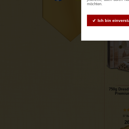
23
möchten.
Ich bin einvers
750g Dresd
Premiu
37 B
26