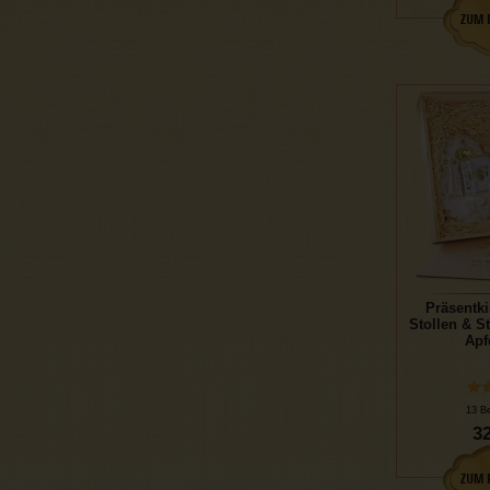
Präsentki
Stollen & S
Apf
13 B
32