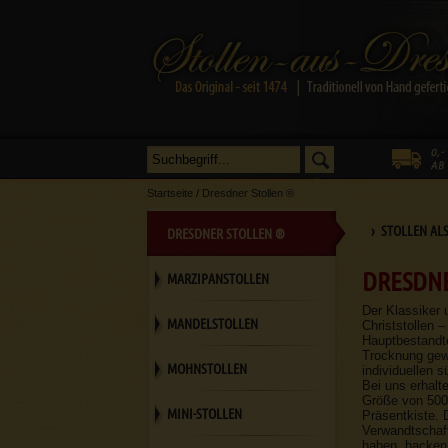
Startseite
/
Dresdner Stollen ®
› STOLLEN AL
DRESDNER STOLLEN ®
DRESDNE
MARZIPANSTOLLEN
Der Klassiker 
MANDELSTOLLEN
Christstollen –
Hauptbestandte
Trocknung gewi
MOHNSTOLLEN
individuellen 
Bei uns erhalt
Größe von 500g
MINI-STOLLEN
Präsentkiste. 
Verwandtschaft
haben, backen 