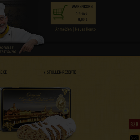
WARENKORB
0
Stück
0,00 €
Anmelden
|
Neues Konto
ECKE
› STOLLEN-REZEPTE