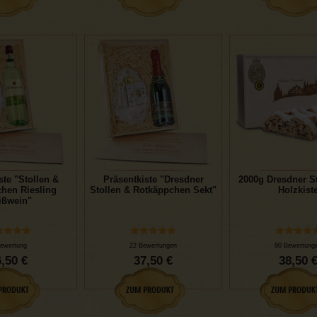
ste "Stollen &
Präsentkiste "Dresdner
2000g Dresdner St
hen Riesling
Stollen & Rotkäppchen Sekt"
Holzkist
ißwein"
ewertung
22 Bewertungen
80 Bewertung
,50 €
37,50 €
38,50 