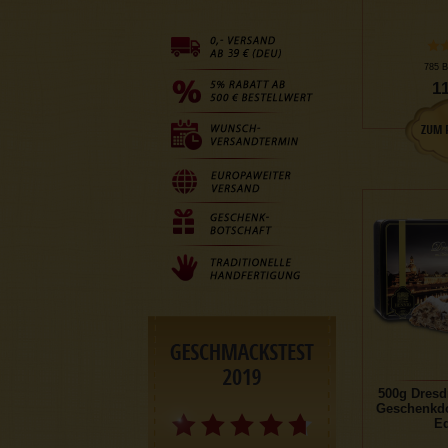
785 B
11
500g Dresd
Geschenkdo
Ed