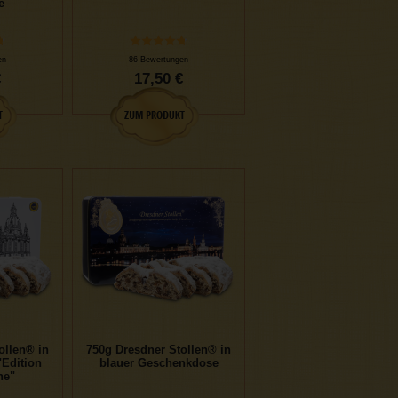
e
en
86 Bewertungen
€
17,50 €
ollen® in
750g Dresdner Stollen® in
Edition
blauer Geschenkdose
he"