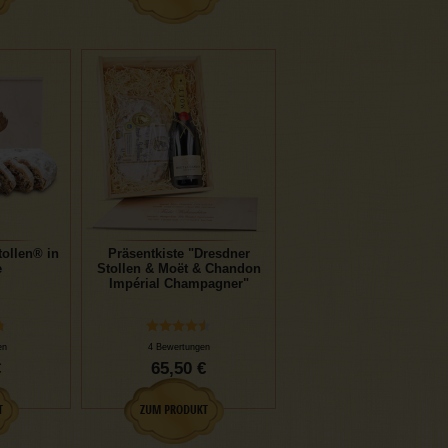
ollen® in
Präsentkiste "Dresdner
e
Stollen & Moët & Chandon
Impérial Champagner"
en
4 Bewertungen
€
65,50 €