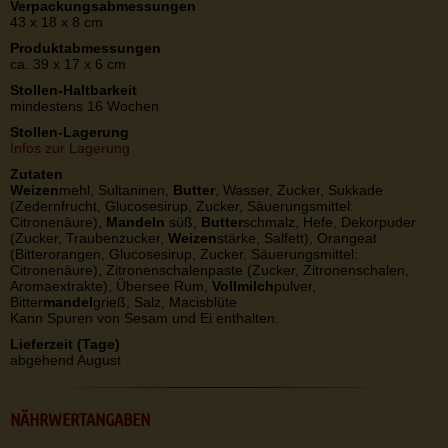
Verpackungsabmessungen
43 x 18 x 8 cm
Produktabmessungen
ca. 39 x 17 x 6 cm
Stollen-Haltbarkeit
mindestens 16 Wochen
Stollen-Lagerung
Infos zur Lagerung
Zutaten
Weizen
mehl, Sultaninen,
Butter
, Wasser, Zucker, Sukkade
(Zedernfrucht, Glucosesirup, Zucker, Säuerungsmittel:
Citronenäure),
Mandeln
süß,
Butter
schmalz, Hefe, Dekorpuder
(Zucker, Traubenzucker,
Weizen
stärke, Salfett), Orangeat
(Bitterorangen, Glucosesirup, Zucker, Säuerungsmittel:
Citronenäure), Zitronenschalenpaste (Zucker, Zitronenschalen,
Aromaextrakte), Übersee Rum,
Vollmilch
pulver,
Bitter
mandel
grieß, Salz, Macisblüte
Kann Spuren von Sesam und Ei enthalten.
Lieferzeit (Tage)
abgehend August
NÄHRWERTANGABEN