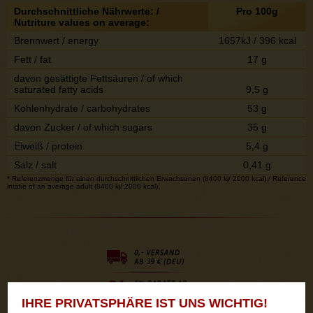
Durchschnittliche Nährwerte: /
Pro 100g
Nutriture values on average:
Brennwert / energy
1657kJ / 396 kcal
Fett / fat
17 g
davon gesättigte Fettsäuren / of which
saturated fatty acids
9,5 g
Kohlenhydrate / carbohydrates
53 g
davon Zucker / of which sugars
35 g
Eiweiß / protein
5,4 g
Salz / salt
0,41 g
* Referenzmenge für einen durchschnittlichen Erwachsenen (8400 kj/ 2000 kcal)./ Reference
intake of an average adult (8400 kj/ 2000 kcal).
IHRE PRIVATSPHÄRE IST UNS WICHTIG!