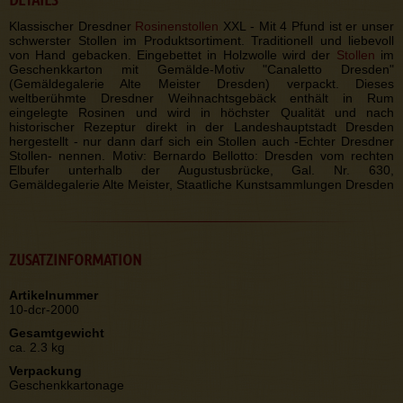
Klassischer Dresdner
Rosinenstollen
XXL - Mit 4 Pfund ist er unser
schwerster Stollen im Produktsortiment. Traditionell und liebevoll
von Hand gebacken. Eingebettet in Holzwolle wird der
Stollen
im
Geschenkkarton mit Gemälde-Motiv "Canaletto Dresden"
(Gemäldegalerie Alte Meister Dresden) verpackt. Dieses
weltberühmte Dresdner Weihnachtsgebäck enthält in Rum
eingelegte Rosinen und wird in höchster Qualität und nach
historischer Rezeptur direkt in der Landeshauptstadt Dresden
hergestellt - nur dann darf sich ein Stollen auch -Echter Dresdner
Stollen- nennen. Motiv: Bernardo Bellotto: Dresden vom rechten
Elbufer unterhalb der Augustusbrücke, Gal. Nr. 630,
Gemäldegalerie Alte Meister, Staatliche Kunstsammlungen Dresden
ZUSATZINFORMATION
Artikelnummer
10-dcr-2000
Gesamtgewicht
ca. 2.3 kg
Verpackung
Geschenkkartonage