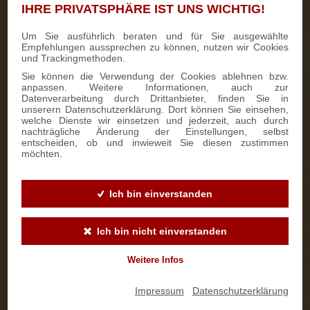
einem handwerklich hergestellten
Dresdner Stollenmesser
.
IHRE PRIVATSPHÄRE IST UNS WICHTIG!
Dieses königlich sächsische Kuchenmesser können Sie passend
zum
Marzipanstollen kaufen
, auf Wunsch auch mit Stollenbrett.
Um Sie ausführlich beraten und für Sie ausgewählte
Empfehlungen aussprechen zu können, nutzen wir Cookies
SÜSSE MARZIPANSTOLLEN UND ANDERE HANDGEMACHTE S
und Trackingmethoden.
TOLLEN BESTELLEN
Sie können die Verwendung der Cookies ablehnen bzw.
anpassen. Weitere Informationen, auch zur
Datenverarbeitung durch Drittanbieter, finden Sie in
unserern Datenschutzerklärung. Dort können Sie einsehen,
Egal ob Sie
Stollen mit Marzipan
bestellen oder einen dunklen
welche Dienste wir einsetzen und jederzeit, auch durch
Schokosplitter-Mandelstollen
genießen möchten, bei uns
nachträgliche Änderung der Einstellungen, selbst
erhalten Sie neben
Stollen in verschiedenen
entscheiden, ob und inwieweit Sie diesen zustimmen
Geschmacksrichtungen auch handgemachte
Stollen
und
möchten.
Original Dresdner Christstollen
mit dem Stollensiegel. Neben
Marzipanstollen kaufen
Sie klassische
Rosinenstollen
mit in
Rum eingelegten Rosinen und feinen Mandeln. Einige
Feinschmecker bevorzugen dieses traditionelle
Ich bin einverstanden
Weihnachtsgebäck ohne getrocknete Weintrauben. Wenn auch
Sie köstliche Stollen ohne Rosinen wie zum Beispiel
Mandelstollen kaufen
möchten, wählen Sie zwischen hellen
Ich bin nicht einverstanden
Mandelstollen mit Puderzucker
und dunklen
Schokosplitter-
Mandelstollen
mit kakaohaltiger Fettglasur
und feinen
Schokostückchen. Dass Mandeln auch mit Sultaninen und Mohn
Weitere Infos
perfekt harmonieren, wissen jene Feinschmecker, die unseren
Mohnstollen
bestellen und als Gebäck mit weniger süßer
Geschmacksnote schätzen. Als Alternative zum
Stollen mit
Impressum
|
Datenschutzerklärung
Rosinen
können Sie auch einen mit fruchtigen Cranberrys