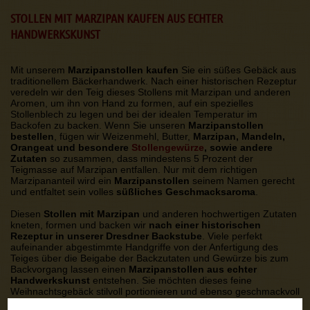
STOLLEN MIT MARZIPAN KAUFEN AUS ECHTER
HANDWERKSKUNST
Mit unserem
Marzipanstollen kaufen
Sie ein süßes Gebäck aus
traditionellem Bäckerhandwerk. Nach einer historischen Rezeptur
veredeln wir den Teig dieses Stollens mit Marzipan und anderen
Aromen, um ihn von Hand zu formen, auf ein spezielles
Stollenblech zu legen und bei der idealen Temperatur im
Backofen zu backen. Wenn Sie unseren
Marzipanstollen
bestellen
, fügen wir Weizenmehl, Butter,
Marzipan, Mandeln,
Orangeat und besondere
Stollengewürze
, sowie andere
Zutaten
so zusammen, dass mindestens 5 Prozent der
Teigmasse auf Marzipan entfallen. Nur mit dem richtigen
Marzipananteil wird ein
Marzipanstollen
seinem Namen gerecht
und entfaltet sein volles
süßliches Geschmacksaroma
.
Diesen
Stollen mit Marzipan
und anderen hochwertigen Zutaten
kneten, formen und backen wir
nach einer historischen
Rezeptur in unserer Dresdner Backstube
. Viele perfekt
aufeinander abgestimmte Handgriffe von der Anfertigung des
Teiges über die Beigabe der Backzutaten und Gewürze bis zum
Backvorgang lassen einen
Marzipanstollen aus echter
Handwerkskunst
entstehen. Sie möchten dieses feine
Weihnachtsgebäck stilvoll portionieren und ebenso geschmackvoll
servieren? Traditionell schneiden Sie einen Marzipanstollen mit