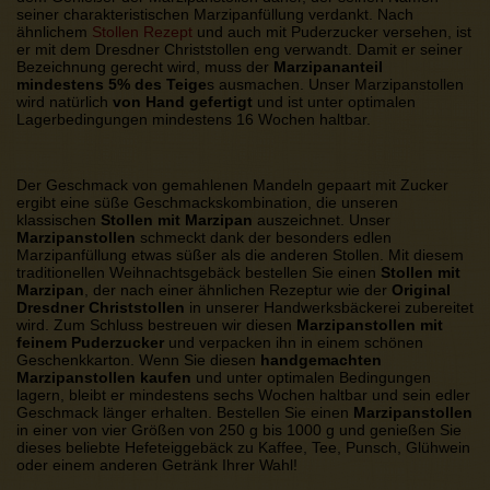
seiner charakteristischen Marzipanfüllung verdankt. Nach
ähnlichem
Stollen Rezept
und auch mit Puderzucker versehen, ist
er mit dem Dresdner Christstollen eng verwandt. Damit er seiner
Bezeichnung gerecht wird, muss der
Marzipananteil
mindestens 5% des Teige
s ausmachen. Unser Marzipanstollen
wird natürlich
von Hand gefertigt
und ist unter optimalen
Lagerbedingungen mindestens 16 Wochen haltbar.
Der Geschmack von gemahlenen Mandeln gepaart mit Zucker
ergibt eine süße Geschmackskombination, die unseren
klassischen
Stollen mit Marzipan
auszeichnet. Unser
Marzipanstollen
schmeckt dank der besonders edlen
Marzipanfüllung etwas süßer als die anderen Stollen. Mit diesem
traditionellen Weihnachtsgebäck bestellen Sie einen
Stollen mit
Marzipan
, der nach einer ähnlichen Rezeptur wie der
Original
Dresdner Christstollen
in unserer Handwerksbäckerei zubereitet
wird. Zum Schluss bestreuen wir diesen
Marzipanstollen mit
feinem Puderzucker
und verpacken ihn in einem schönen
Geschenkkarton. Wenn Sie diesen
handgemachten
Marzipanstollen kaufen
und unter optimalen Bedingungen
lagern, bleibt er mindestens sechs Wochen haltbar und sein edler
Geschmack länger erhalten. Bestellen Sie einen
Marzipanstollen
in einer von vier Größen von 250 g bis 1000 g und genießen Sie
dieses beliebte Hefeteiggebäck zu Kaffee, Tee, Punsch, Glühwein
oder einem anderen Getränk Ihrer Wahl!