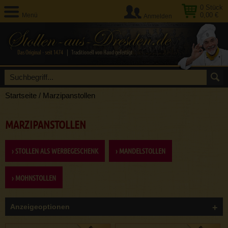
0
Stück
0,00 €
Menü
Anmelden
Startseite
/
Marzipanstollen
MARZIPANSTOLLEN
› STOLLEN ALS WERBEGESCHENK
› MANDELSTOLLEN
› MOHNSTOLLEN
Anzeigeoptionen