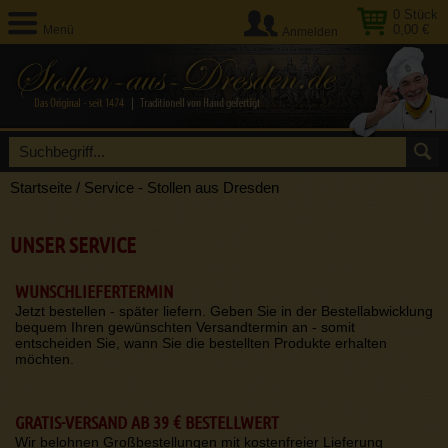
0
Stück
0,00 €
Menü
Anmelden
Startseite
/
Service - Stollen aus Dresden
UNSER SERVICE
WUNSCHLIEFERTERMIN
Jetzt bestellen - später liefern. Geben Sie in der Bestellabwicklung
bequem Ihren gewünschten Versandtermin an - somit
entscheiden Sie, wann Sie die bestellten Produkte erhalten
möchten.
GRATIS-VERSAND AB 39 € BESTELLWERT
Wir belohnen Großbestellungen mit kostenfreier Lieferung