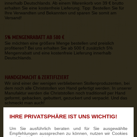
innerhalb Deutschlands. Ab einem Warenkorb von 39 € brutto
erhalten Sie eine kostenfreie Lieferung. Tipp: Bestellen Sie für
Ihre Verwandten und Bekannten und sparen Sie somit am
Versand!
5% MENGENRABATT AB 500 €
Sie möchten eine größere Menge bestellen und preislich
profitieren? Bei uns erhalten Sie ab 500 € zusätzlich 5%
Mengenrabatt und eine kostenfreie Lieferung innerhalb
Deutschlands.
HANDGEMACHT & ZERTIFIZIERT
Wir sind einer der wenigen verbliebenen Stollenproduzenten, bei
dem noch alle Christstollen von Hand gefertigt werden. In unserer
Manufaktur werden die Christstollen noch traditionell per Hand
geformt, gebacken, gebuttert, gezuckert und verpackt. Und das
schmeckt man auch!
IHRE PRIVATSPHÄRE IST UNS WICHTIG!
PAKET-VERSAND IN GANZ EUROPA, USA, KANADA UND JAPAN
Wir versenden unsere Stollen-Spezialitäten in eine Vielzahl von
Um Sie ausführlich beraten und für Sie ausgewählte
Ländern! Dank unseres Logistiksystems zuverlässig und schnell.
Empfehlungen aussprechen zu können, nutzen wir Cookies