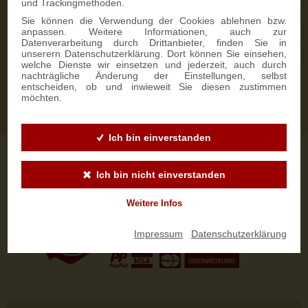
Erfahren Sie hier mehr zum Thema Versand
.
und Trackingmethoden.
Sie können die Verwendung der Cookies ablehnen bzw.
anpassen. Weitere Informationen, auch zur
Datenverarbeitung durch Drittanbieter, finden Sie in
FIRMEN-SERVICE
unserern Datenschutzerklärung. Dort können Sie einsehen,
Für Firmen bieten wir einen besonderen Service an. Angefangen
welche Dienste wir einsetzen und jederzeit, auch durch
von Individualisierung bis zur logistischen Abwicklung.
Erfahren
nachträgliche Änderung der Einstellungen, selbst
Sie mehr zum Thema Firmen-Service.
entscheiden, ob und inwieweit Sie diesen zustimmen
möchten.
Ich bin einverstanden
Wir versenden
unsere
Spezialitäten
weltweit.
Ich bin nicht einverstanden
Weitere Infos
Unsere
Impressum
|
Datenschutzerklärung
Zahlungsmöglichkeiten