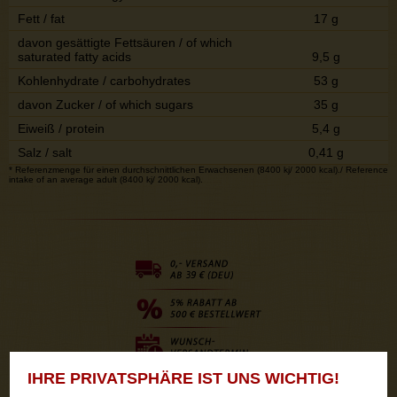
Fett / fat
17 g
davon gesättigte Fettsäuren / of which
saturated fatty acids
9,5 g
Kohlenhydrate / carbohydrates
53 g
davon Zucker / of which sugars
35 g
Eiweiß / protein
5,4 g
Salz / salt
0,41 g
* Referenzmenge für einen durchschnittlichen Erwachsenen (8400 kj/ 2000 kcal)./ Reference
intake of an average adult (8400 kj/ 2000 kcal).
IHRE PRIVATSPHÄRE IST UNS WICHTIG!