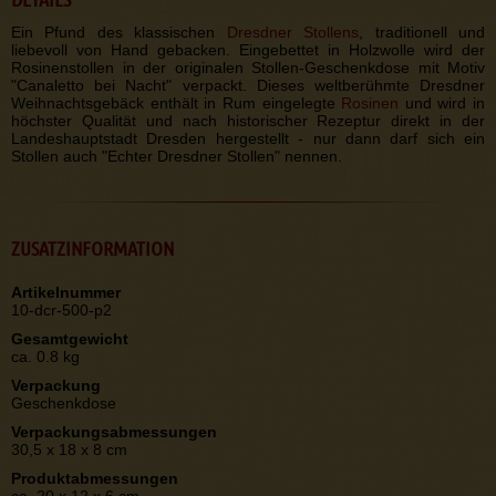
Ein Pfund des klassischen
Dresdner Stollens
, traditionell und
liebevoll von Hand gebacken. Eingebettet in Holzwolle wird der
Rosinenstollen in der originalen Stollen-Geschenkdose mit Motiv
"Canaletto bei Nacht" verpackt. Dieses weltberühmte Dresdner
Weihnachtsgebäck enthält in Rum eingelegte
Rosinen
und wird in
höchster Qualität und nach historischer Rezeptur direkt in der
Landeshauptstadt Dresden hergestellt - nur dann darf sich ein
Stollen auch "Echter Dresdner Stollen" nennen.
ZUSATZINFORMATION
Artikelnummer
10-dcr-500-p2
Gesamtgewicht
ca. 0.8 kg
Verpackung
Geschenkdose
Verpackungsabmessungen
30,5 x 18 x 8 cm
Produktabmessungen
ca. 20 x 12 x 6 cm