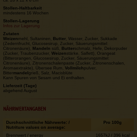
Stollen-Haltbarkeit
mindestens 16 Wochen
Stollen-Lagerung
Infos zur Lagerung
Zutaten
Weizen
mehl, Sultaninen,
Butter
, Wasser, Zucker, Sukkade
(Zedernfrucht, Glucosesirup, Zucker, Säuerungsmittel:
Citronenäure),
Mandeln
süß,
Butter
schmalz, Hefe, Dekorpuder
(Zucker, Traubenzucker,
Weizen
stärke, Salfett), Orangeat
(Bitterorangen, Glucosesirup, Zucker, Säuerungsmittel:
Citronenäure), Zitronenschalenpaste (Zucker, Zitronenschalen,
Aromaextrakte), Übersee Rum,
Vollmilch
pulver,
Bitter
mandel
grieß, Salz, Macisblüte
Kann Spuren von Sesam und Ei enthalten.
Lieferzeit (Tage)
abgehend August
NÄHRWERTANGABEN
Durchschnittliche Nährwerte: /
Pro 100g
Nutriture values on average:
Brennwert / energy
1657kJ / 396 kcal