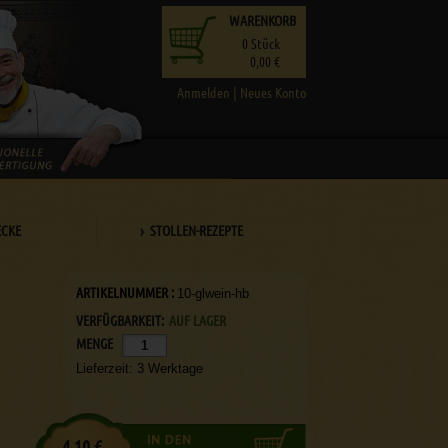
WARENKORB
0
Stück
0,00 €
Anmelden
|
Neues Konto
ECKE
› STOLLEN-REZEPTE
ARTIKELNUMMER :
10-glwein-hb
VERFÜGBARKEIT:
AUF LAGER
MENGE
Lieferzeit: 3 Werktage
4,10 €