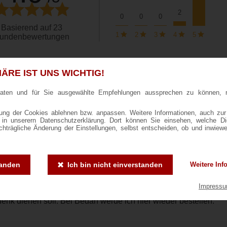
2
0
0
0
Basierend auf 23
1
2
3
4
5
undenbewertungen
Bewertungen sortieren nach:
ÄRE IST UNS WICHTIG!
raten und für Sie ausgewählte Empfehlungen aussprechen zu können, 
nne K.
bewertete am 28.01.2026
Nach einer Bestellung
.01.2026
ng der Cookies ablehnen bzw. anpassen. Weitere Informationen, auch zur
5/5
ie in unserern Datenschutzerklärung. Dort können Sie einsehen, welche D
achträgliche Änderung der Einstellungen, selbst entscheiden, ob und inwiew
ielen Jahren gab es den Striezel-Glühwein Heidelbeere bei
s zu kaufen, daher weiß ich, wie gut er schmeckt. Die
chung auf den Flaschen gefällt mir sehr gut, das
tanden
Ich bin nicht einverstanden
Weitere Inf
/Leistungsverhältnis ist völlig in Ordnung. Ich bin sehr froh,
Impress
s den Glühwein im Januar noch zu kaufen gibt, da er auch als
enk dienen soll. Bei Bedarf werde ich hier wieder bestellen.