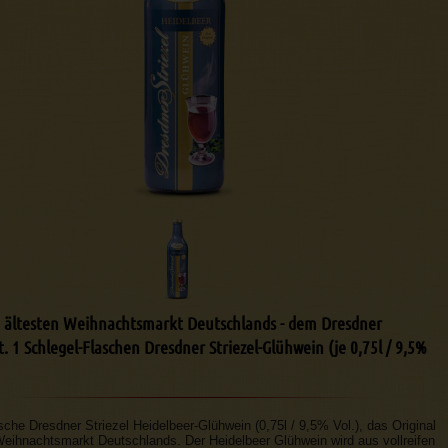
m ältesten Weihnachtsmarkt Deutschlands - dem Dresdner
. 1 Schlegel-Flaschen Dresdner Striezel-Glühwein (je 0,75l / 9,5%
sche Dresdner Striezel Heidelbeer-Glühwein (0,75l / 9,5% Vol.), das Original
eihnachtsmarkt Deutschlands. Der Heidelbeer Glühwein wird aus vollreifen