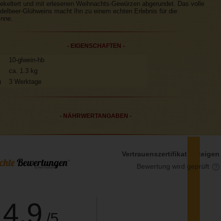
ekeltert und mit erlesenen Weihnachts-Gewürzen abgerundet. Das volle
elbeer-Glühweins macht Ihn zu einem echten Erlebnis für die
nne.
- EIGENSCHAFTEN -
10-glwein-hb
ca. 1.3 kg
)
3 Werktage
- NÄHRWERTANGABEN -
51
Vertrauenszertifikat anzeigen
Bewertung wird geprüft
4.9
/5