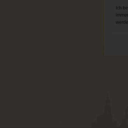
Ich be
immer
werde