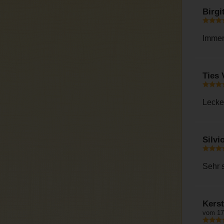
Birgi
Immer
Ties 
Lecke
Silvi
Sehr 
Kers
vom 17