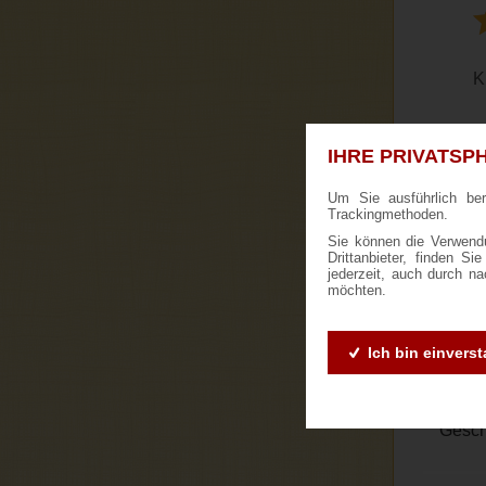
K
IHRE PRIVATSPH
Um Sie ausführlich be
Trackingmethoden.
Susa
vom 17
Sie können die Verwendu
Drittanbieter, finden S
jederzeit, auch durch n
möchten.
Vor v
Globu
Aufma
Ich bin einvers
Preis-
daß e
Gesch