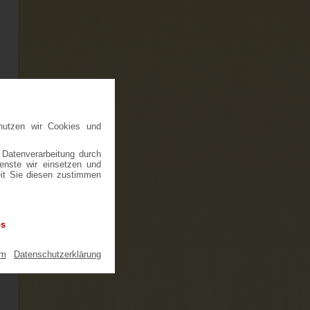
nutzen wir Cookies und
 Datenverarbeitung durch
ienste wir einsetzen und
eit Sie diesen zustimmen
os
um
|
Datenschutzerklärung