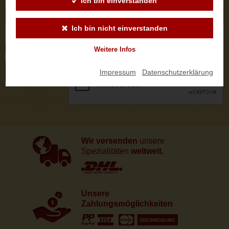
Ich bin einverstanden
Ich bin nicht einverstanden
Logo
Weitere Infos
ABSENDEN
Impressum
|
Datenschutzerklärung
Wir versenden
unsere
Spezialitäten
weltweit.
Unsere
Zahlungsmöglichkeiten