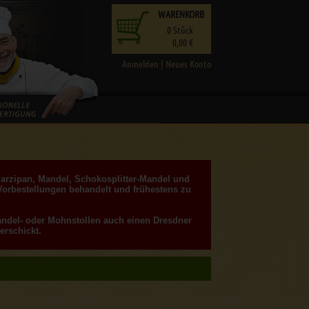
WARENKORB
0
Stück
0,00 €
Anmelden
|
Neues Konto
Marzipan, Mandel, Schokosplitter-Mandel und
Vorbestellungen behandelt und frühestens zu
Mandel- oder Mohnstollen auch einen Dresdner
erschickt.