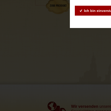
Ich bin einvers
Wir versenden
unser