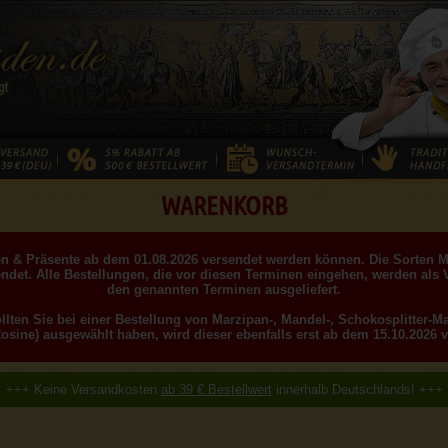
WARENKORB
llen & Präsente ab dem 01.08.2026 versendet werden können. Die Sorten 
ndet. Alle Bestellungen, die vor diesen Terminen eingehen, werden als 
den genannten Terminen ausgeliefert.
ollten Sie bei einer Bestellung von Marzipan-, Mandel-, Schokosplitter-
Rosine) ausgewählt haben, wird dieser ebenfalls erst ab dem 15.10.2026 v
+++ Keine Versandkosten
ab 39 € Bestellwert
innerhalb Deutschlands! +++