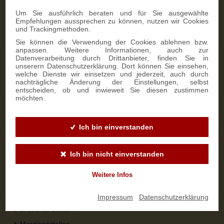
Zahlungsmöglichkeiten
Um Sie ausführlich beraten und für Sie ausgewählte
Empfehlungen aussprechen zu können, nutzen wir Cookies
und Trackingmethoden.
Sie können die Verwendung der Cookies ablehnen bzw.
anpassen. Weitere Informationen, auch zur
Datenverarbeitung durch Drittanbieter, finden Sie in
NEWSLETTER-ANMELDUNG
unserern Datenschutzerklärung. Dort können Sie einsehen,
welche Dienste wir einsetzen und jederzeit, auch durch
nachträgliche Änderung der Einstellungen, selbst
SIGN UP
entscheiden, ob und inwieweit Sie diesen zustimmen
möchten.
Sicher bestellen
Ich bin einverstanden
Versandinformationen
Ich bin nicht einverstanden
Zahlungsarten
Widerrufsbelehrung
Weitere Infos
Top-Kategorien
Impressum
|
Datenschutzerklärung
Dresdner Stollen
Marzipanstollen