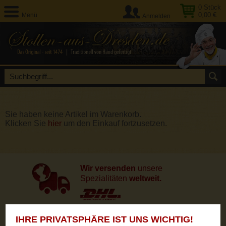
0
Stück
0,00 €
Menü
Anmelden
Sie haben keine Artikel im Warenkorb.
Klicken Sie
hier
um den Einkauf fortzusetzen.
Wir versenden
unsere
Spezialitäten
weltweit.
IHRE PRIVATSPHÄRE IST UNS WICHTIG!
Unsere