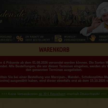
WARENKORB
llen & Präsente ab dem 01.08.2026 versendet werden können. Die Sorten 
ndet. Alle Bestellungen, die vor diesen Terminen eingehen, werden als 
den genannten Terminen ausgeliefert.
ollten Sie bei einer Bestellung von Marzipan-, Mandel-, Schokosplitter-
Rosine) ausgewählt haben, wird dieser ebenfalls erst ab dem 15.10.2026 v
+++ Keine Versandkosten
ab 39 € Bestellwert
innerhalb Deutschlands! +++