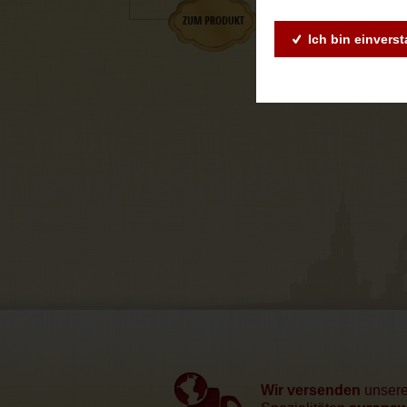
Ich bin einvers
Wir versenden
unser