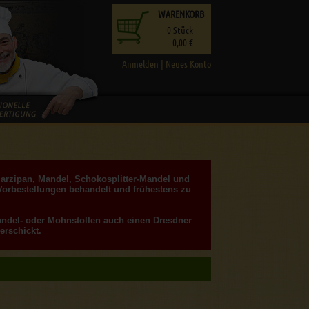
WARENKORB
0
Stück
0,00 €
Anmelden
|
Neues Konto
Marzipan, Mandel, Schokosplitter-Mandel und
Vorbestellungen behandelt und frühestens zu
Mandel- oder Mohnstollen auch einen Dresdner
erschickt.