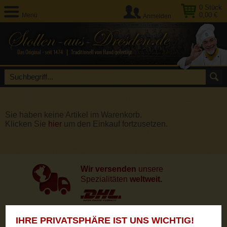
0
Stück
0,00 €
Menü
Anmelden
Sie haben keine Artikel im Warenkorb.
Klicken Sie
hier
um den Einkauf fortzusetzen.
Wir versenden
unsere
Spezialitäten
weltweit.
IHRE PRIVATSPHÄRE IST UNS WICHTIG!
Unsere