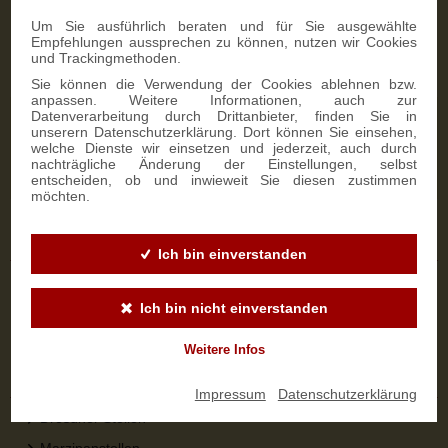
Zahlungsmöglichkeiten
Um Sie ausführlich beraten und für Sie ausgewählte
Empfehlungen aussprechen zu können, nutzen wir Cookies
und Trackingmethoden.
Sie können die Verwendung der Cookies ablehnen bzw.
anpassen. Weitere Informationen, auch zur
Datenverarbeitung durch Drittanbieter, finden Sie in
NEWSLETTER-ANMELDUNG
unserern Datenschutzerklärung. Dort können Sie einsehen,
welche Dienste wir einsetzen und jederzeit, auch durch
nachträgliche Änderung der Einstellungen, selbst
SIGN UP
entscheiden, ob und inwieweit Sie diesen zustimmen
möchten.
Sicher bestellen
Ich bin einverstanden
Versandinformationen
Ich bin nicht einverstanden
Zahlungsarten
Widerrufsbelehrung
Weitere Infos
Top-Kategorien
Impressum
|
Datenschutzerklärung
Dresdner Stollen
Marzipanstollen