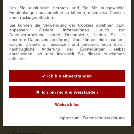
Zahlungsmöglichkeiten
Um Sie ausführlich beraten und für Sie ausgewählte
Empfehlungen aussprechen zu können, nutzen wir Cookies
und Trackingmethoden.
Sie können die Verwendung der Cookies ablehnen bzw.
anpassen. Weitere Informationen, auch zur
Datenverarbeitung durch Drittanbieter, finden Sie in
NEWSLETTER-ANMELDUNG
unserern Datenschutzerklärung. Dort können Sie einsehen,
welche Dienste wir einsetzen und jederzeit, auch durch
nachträgliche Änderung der Einstellungen, selbst
SIGN UP
entscheiden, ob und inwieweit Sie diesen zustimmen
möchten.
Sicher bestellen
Ich bin einverstanden
Versandinformationen
Ich bin nicht einverstanden
Zahlungsarten
Widerrufsbelehrung
Weitere Infos
Top-Kategorien
Impressum
|
Datenschutzerklärung
Dresdner Stollen
Marzipanstollen