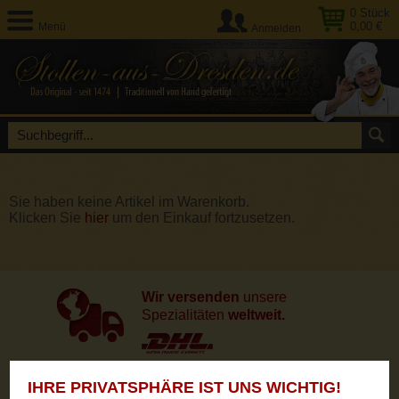
0
Stück
0,00 €
Menü
Anmelden
Sie haben keine Artikel im Warenkorb.
Klicken Sie
hier
um den Einkauf fortzusetzen.
Wir versenden
unsere
Spezialitäten
weltweit.
IHRE PRIVATSPHÄRE IST UNS WICHTIG!
Unsere