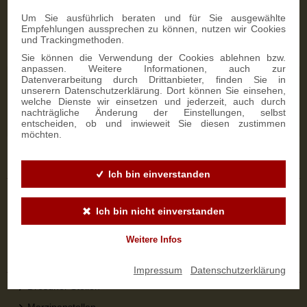
Zahlungsmöglichkeiten
Um Sie ausführlich beraten und für Sie ausgewählte
Empfehlungen aussprechen zu können, nutzen wir Cookies
und Trackingmethoden.
Sie können die Verwendung der Cookies ablehnen bzw.
anpassen. Weitere Informationen, auch zur
Datenverarbeitung durch Drittanbieter, finden Sie in
NEWSLETTER-ANMELDUNG
unserern Datenschutzerklärung. Dort können Sie einsehen,
welche Dienste wir einsetzen und jederzeit, auch durch
nachträgliche Änderung der Einstellungen, selbst
SIGN UP
entscheiden, ob und inwieweit Sie diesen zustimmen
möchten.
Sicher bestellen
Ich bin einverstanden
Versandinformationen
Ich bin nicht einverstanden
Zahlungsarten
Widerrufsbelehrung
Weitere Infos
Top-Kategorien
Impressum
|
Datenschutzerklärung
Dresdner Stollen
Marzipanstollen