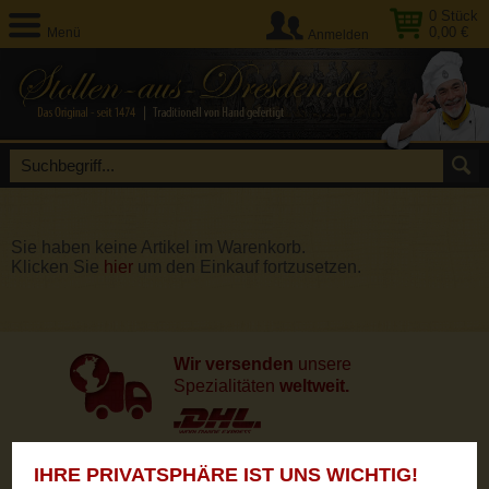
0
Stück
0,00 €
Menü
Anmelden
Sie haben keine Artikel im Warenkorb.
Klicken Sie
hier
um den Einkauf fortzusetzen.
Wir versenden
unsere
Spezialitäten
weltweit.
IHRE PRIVATSPHÄRE IST UNS WICHTIG!
Unsere