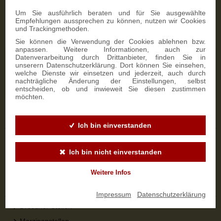
Zahlungsmöglichkeiten
Um Sie ausführlich beraten und für Sie ausgewählte
Empfehlungen aussprechen zu können, nutzen wir Cookies
und Trackingmethoden.
Sie können die Verwendung der Cookies ablehnen bzw.
anpassen. Weitere Informationen, auch zur
Datenverarbeitung durch Drittanbieter, finden Sie in
NEWSLETTER-ANMELDUNG
unserern Datenschutzerklärung. Dort können Sie einsehen,
welche Dienste wir einsetzen und jederzeit, auch durch
nachträgliche Änderung der Einstellungen, selbst
SIGN UP
entscheiden, ob und inwieweit Sie diesen zustimmen
möchten.
Sicher bestellen
Ich bin einverstanden
Versandinformationen
Ich bin nicht einverstanden
Zahlungsarten
Widerrufsbelehrung
Weitere Infos
Top-Kategorien
Impressum
|
Datenschutzerklärung
Dresdner Stollen
Marzipanstollen