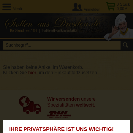
0
Stück
0,00 €
Menü
Anmelden
Sie haben keine Artikel im Warenkorb.
Klicken Sie
hier
um den Einkauf fortzusetzen.
Wir versenden
unsere
Spezialitäten
weltweit.
IHRE PRIVATSPHÄRE IST UNS WICHTIG!
Unsere