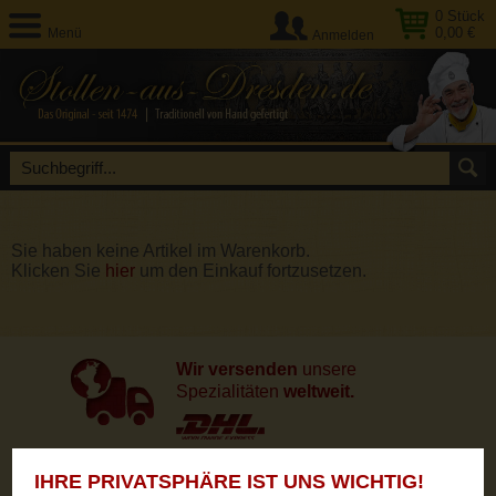
0
Stück
0,00 €
Menü
Anmelden
Sie haben keine Artikel im Warenkorb.
Klicken Sie
hier
um den Einkauf fortzusetzen.
Wir versenden
unsere
Spezialitäten
weltweit.
IHRE PRIVATSPHÄRE IST UNS WICHTIG!
Unsere