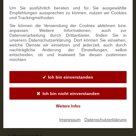
Zahlungsmöglichkeiten
Um Sie ausführlich beraten und für Sie ausgewählte
Empfehlungen aussprechen zu können, nutzen wir Cookies
und Trackingmethoden.
Sie können die Verwendung der Cookies ablehnen bzw.
anpassen. Weitere Informationen, auch zur
Datenverarbeitung durch Drittanbieter, finden Sie in
NEWSLETTER-ANMELDUNG
unserern Datenschutzerklärung. Dort können Sie einsehen,
welche Dienste wir einsetzen und jederzeit, auch durch
nachträgliche Änderung der Einstellungen, selbst
SIGN UP
entscheiden, ob und inwieweit Sie diesen zustimmen
möchten.
Sicher bestellen
Ich bin einverstanden
Versandinformationen
Ich bin nicht einverstanden
Zahlungsarten
Widerrufsbelehrung
Weitere Infos
Top-Kategorien
Impressum
|
Datenschutzerklärung
Dresdner Stollen
Marzipanstollen