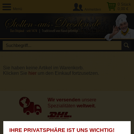
0
Stück
0,00 €
Menü
Anmelden
Sie haben keine Artikel im Warenkorb.
Klicken Sie
hier
um den Einkauf fortzusetzen.
Wir versenden
unsere
Spezialitäten
weltweit.
IHRE PRIVATSPHÄRE IST UNS WICHTIG!
Unsere