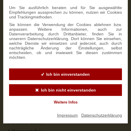
Zahlungsmöglichkeiten
Um Sie ausführlich beraten und für Sie ausgewählte
Empfehlungen aussprechen zu können, nutzen wir Cookies
und Trackingmethoden.
Sie können die Verwendung der Cookies ablehnen bzw.
anpassen. Weitere Informationen, auch zur
Datenverarbeitung durch Drittanbieter, finden Sie in
NEWSLETTER-ANMELDUNG
unserern Datenschutzerklärung. Dort können Sie einsehen,
welche Dienste wir einsetzen und jederzeit, auch durch
nachträgliche Änderung der Einstellungen, selbst
SIGN UP
entscheiden, ob und inwieweit Sie diesen zustimmen
möchten.
Sicher bestellen
Ich bin einverstanden
Versandinformationen
Ich bin nicht einverstanden
Zahlungsarten
Widerrufsbelehrung
Weitere Infos
Top-Kategorien
Impressum
|
Datenschutzerklärung
Dresdner Stollen
Marzipanstollen