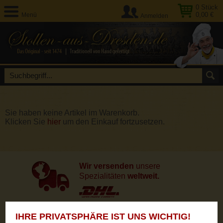
0
Stück
0,00 €
Menü
Anmelden
Sie haben keine Artikel im Warenkorb.
Klicken Sie
hier
um den Einkauf fortzusetzen.
Wir versenden
unsere
Spezialitäten
weltweit.
IHRE PRIVATSPHÄRE IST UNS WICHTIG!
Unsere