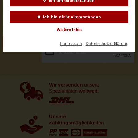
Ich bin einverstanden
Ich bin nicht einverstanden
Logo
Weitere Infos
ABSENDEN
Impressum
|
Datenschutzerklärung
Wir versenden
unsere
Spezialitäten
weltweit.
Unsere
Zahlungsmöglichkeiten