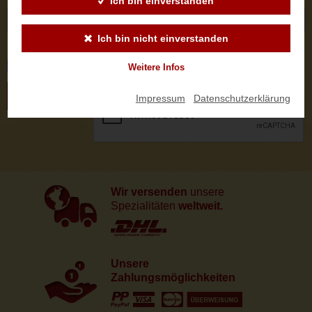
Ich bin einverstanden
Ich bin nicht einverstanden
Logo
Weitere Infos
ABSENDEN
Impressum
|
Datenschutzerklärung
Wir versenden
unsere
Spezialitäten
weltweit.
Unsere
Zahlungsmöglichkeiten