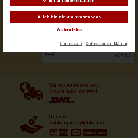
Ich bin einverstanden
Ich bin nicht einverstanden
Logo
Weitere Infos
ABSENDEN
Impressum
|
Datenschutzerklärung
Wir versenden
unsere
Spezialitäten
weltweit.
Unsere
Zahlungsmöglichkeiten