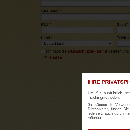
Straße/Nr.
*
PLZ
*
Stadt
*
Land
*
Telefon
Ich habe die
Datenschutzerklärung
gelesen und a
* Pflichtfelder
IHRE PRIVATSPH
Um Sie ausführlich be
Trackingmethoden.
Sie können die Verwendu
Drittanbieter, finden S
jederzeit, auch durch n
möchten.