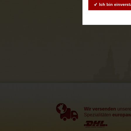
Ich bin einvers
Wir versenden
unser
Spezialitäten
europawe