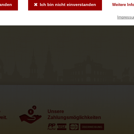
tanden
Ich bin nicht einverstanden
Weitere Inf
Impress
e
Unsere
it.
Zahlungsmöglichkeiten