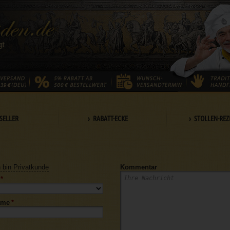
SELLER
› RABATT-ECKE
› STOLLEN-REZ
h bin Privatkunde
Kommentar
*
ame
*