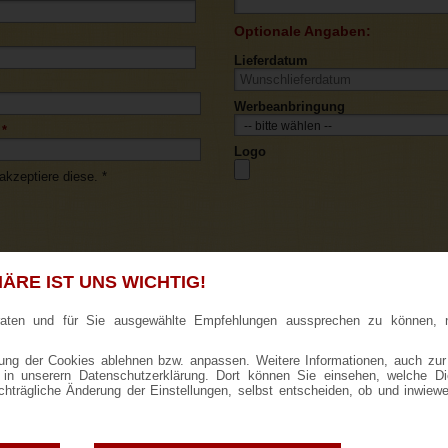
Optionale Angaben:
Lieferdatum
Werbeanbringung
*
Logo
kzeptiere diese. *
ÄRE IST UNS WICHTIG!
raten und für Sie ausgewählte Empfehlungen aussprechen zu können, 
AB
ng der Cookies ablehnen bzw. anpassen. Weitere Informationen, auch zur
ie in unserern Datenschutzerklärung. Dort können Sie einsehen, welche D
achträgliche Änderung der Einstellungen, selbst entscheiden, ob und inwiew