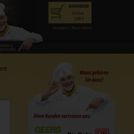
WARENKORB
0
Stück
0,00 €
Anmelden
|
Neues Konto
EPTE