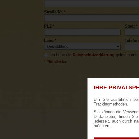
Straße/Nr.
*
PLZ
*
Stadt
*
Land
*
Telefon
Ich habe die
Datenschutzerklärung
gelesen und a
* Pflichtfelder
IHRE PRIVATSPH
Um Sie ausführlich be
Trackingmethoden.
Sie können die Verwendu
Drittanbieter, finden S
jederzeit, auch durch n
möchten.