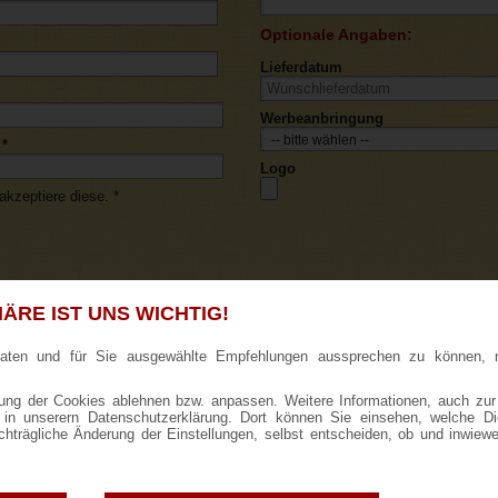
Optionale Angaben:
Lieferdatum
Werbeanbringung
*
Logo
kzeptiere diese. *
ÄRE IST UNS WICHTIG!
raten und für Sie ausgewählte Empfehlungen aussprechen zu können, 
AB
ng der Cookies ablehnen bzw. anpassen. Weitere Informationen, auch zur
ie in unserern Datenschutzerklärung. Dort können Sie einsehen, welche D
achträgliche Änderung der Einstellungen, selbst entscheiden, ob und inwiew