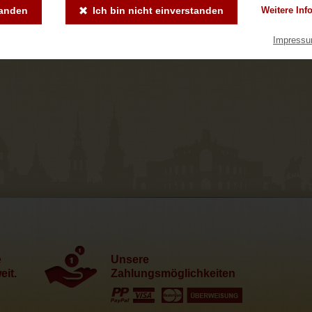
tanden
Ich bin nicht einverstanden
Weitere Inf
Impress
e
Unsere
it.
Zahlungsmöglichkeiten