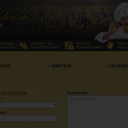
SELLER
› RABATT-ECKE
› STOLLEN-REZ
h bin Privatkunde
Kommentar
*
ame
*