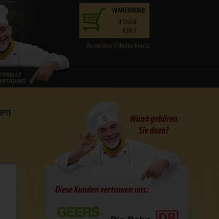
WARENKORB
0
Stück
0,00 €
Anmelden
|
Neues Konto
EPTE