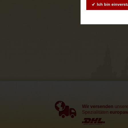
Ich bin einvers
Wir versenden
unser
Spezialitäten
europawe