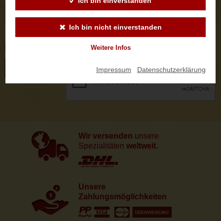
Ich bin einverstanden
Ich bin nicht einverstanden
Logo
Weitere Infos
ABSENDEN
Impressum
|
Datenschutzerklärung
Wir versenden
unsere
Spezialitäten
weltweit.
Unsere
Zahlungsmöglichkeiten