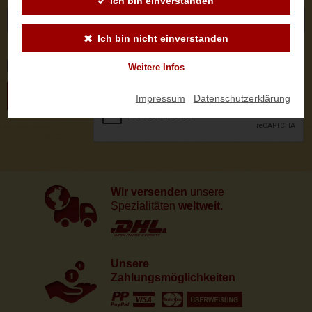
Ich bin einverstanden
Ich bin nicht einverstanden
Logo
Weitere Infos
ABSENDEN
Impressum
|
Datenschutzerklärung
Wir versenden
unsere
Spezialitäten
weltweit.
Unsere
Zahlungsmöglichkeiten