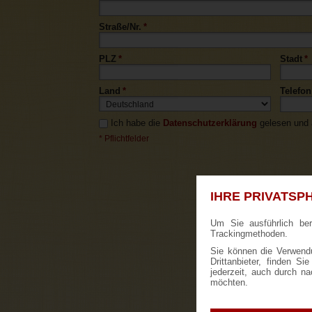
Straße/Nr.
*
PLZ
*
Stadt
*
Land
*
Telefon
Ich habe die
Datenschutzerklärung
gelesen und a
* Pflichtfelder
IHRE PRIVATSPH
Um Sie ausführlich be
Trackingmethoden.
Sie können die Verwendu
Drittanbieter, finden S
jederzeit, auch durch n
möchten.