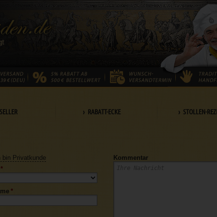
SELLER
› RABATT-ECKE
› STOLLEN-REZ
h bin Privatkunde
Kommentar
*
ame
*