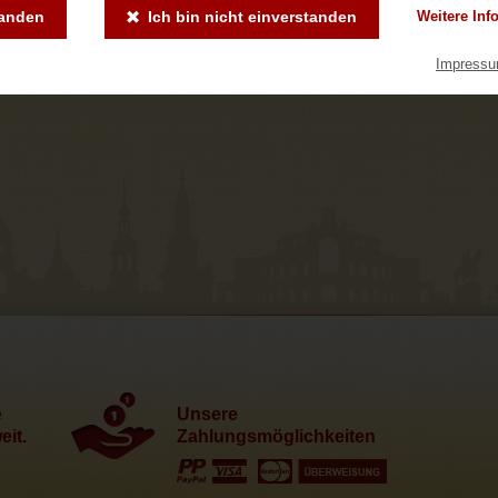
tanden
Ich bin nicht einverstanden
Weitere Inf
Impress
e
Unsere
it.
Zahlungsmöglichkeiten