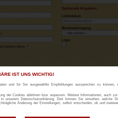
Optionale Angaben:
Lieferdatum
Werbeanbringung
*
Logo
kzeptiere diese. *
ÄRE IST UNS WICHTIG!
raten und für Sie ausgewählte Empfehlungen aussprechen zu können, 
AB
ng der Cookies ablehnen bzw. anpassen. Weitere Informationen, auch zur
ie in unserern Datenschutzerklärung. Dort können Sie einsehen, welche D
achträgliche Änderung der Einstellungen, selbst entscheiden, ob und inwiew