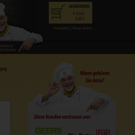
WARENKORB
0
Stück
0,00 €
Anmelden
|
Neues Konto
EPTE