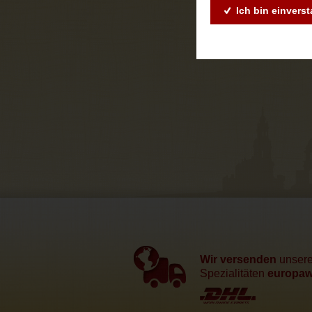
Ich bin einvers
Wir versenden
unser
Spezialitäten
europawe