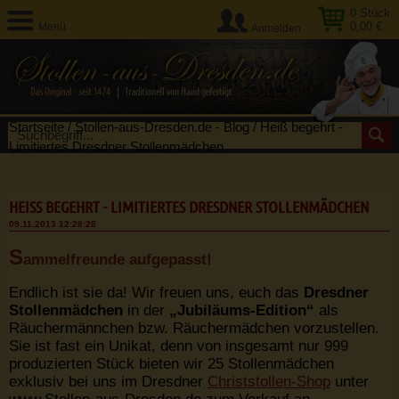
0
Stück
0,00 €
Menü
Anmelden
Startseite
/
Stollen-aus-Dresden.de - Blog
/
Heiß begehrt -
Limitiertes Dresdner Stollenmädchen
HEISS BEGEHRT - LIMITIERTES DRESDNER STOLLENMÄDCHEN
09.11.2013 12:28:28
S
ammelfreunde aufgepasst!
Endlich ist sie da! Wir freuen uns, euch das
Dresdner
Stollenmädchen
in der
„Jubiläums-Edition“
als
Räuchermännchen bzw. Räuchermädchen vorzustellen.
Sie ist fast ein Unikat, denn von insgesamt nur 999
produzierten Stück bieten wir 25 Stollenmädchen
exklusiv bei uns im Dresdner
Christstollen-Shop
unter