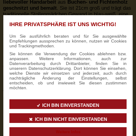
liebevoller Handarbeit
aus
Buchen- und Fichtenholz
geschnitzt und bemalt
. Sie ist 21cm groß und trägt das
traditionelle Stollenmädchen Gewand in blau-weiß, eine
weiße Stoffschürze und eine Stoffhaube auf dem Kopf. In
IHRE PRIVATSPHÄRE IST UNS WICHTIG!
ihren Händen hält sie einen köstlichen
Miniatur-
Christstollen
, aus dem der wunderbare Räucherduft
Um Sie ausführlich beraten und für Sie ausgewählte
strömt, und das weltbekannte Dresdner Stollensiegel.
Empfehlungen aussprechen zu können, nutzen wir Cookies
und Trackingmethoden.
Sie können die Verwendung der Cookies ablehnen bzw.
anpassen. Weitere Informationen, auch zur
Das Stollenmädchen wird in einem
Geschenkkarton mit
Datenverarbeitung durch Drittanbieter, finden Sie in
fünf Räucherkerzen in Mandelduft
und einem
unserern Datenschutzerklärung. Dort können Sie einsehen,
Produktflyer geliefert. Wartet also nicht mehr und holt
welche Dienste wir einsetzen und jederzeit, auch durch
nachträgliche Änderung der Einstellungen, selbst
euch das
exklusive Sammlerstück
für nur 59,50 Euro
entscheiden, ob und inwieweit Sie diesen zustimmen
bei uns im Online Shop. Hier geht’s direkt zum Link:
möchten.
www.stollen-aus-dresden.de/dresdner-
stollenmaedchen-raeuchermaennchen
ICH BIN EINVERSTANDEN
Schlagworte:
Dresdner
Stollenmädchen
ICH BIN NICHT EINVERSTANDEN
Räuchermännchen
Posted in
News
By
Marika Göbel
Weitere Infos