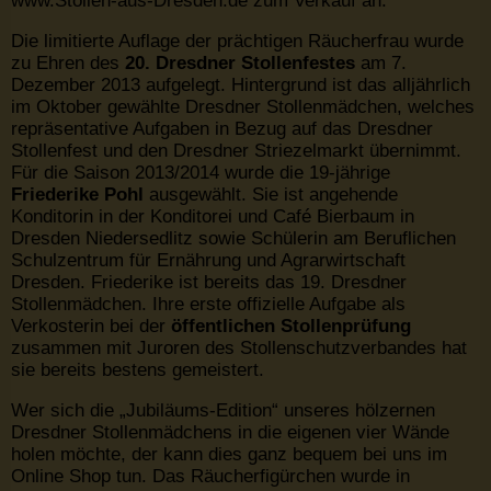
www.Stollen-aus-Dresden.de zum Verkauf an.
Die limitierte Auflage der prächtigen Räucherfrau wurde
zu Ehren des
20. Dresdner Stollenfestes
am 7.
Dezember 2013 aufgelegt. Hintergrund ist das alljährlich
im Oktober gewählte Dresdner Stollenmädchen, welches
repräsentative Aufgaben in Bezug auf das Dresdner
Stollenfest und den Dresdner Striezelmarkt übernimmt.
Für die Saison 2013/2014 wurde die 19-jährige
Friederike Pohl
ausgewählt. Sie ist angehende
Konditorin in der Konditorei und Café Bierbaum in
Dresden Niedersedlitz sowie Schülerin am Beruflichen
Schulzentrum für Ernährung und Agrarwirtschaft
Dresden. Friederike ist bereits das 19. Dresdner
Stollenmädchen. Ihre erste offizielle Aufgabe als
Verkosterin bei der
öffentlichen Stollenprüfung
zusammen mit Juroren des Stollenschutzverbandes hat
sie bereits bestens gemeistert.
Wer sich die „Jubiläums-Edition“ unseres hölzernen
Dresdner Stollenmädchens in die eigenen vier Wände
holen möchte, der kann dies ganz bequem bei uns im
Online Shop tun. Das Räucherfigürchen wurde in