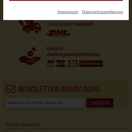
Impressum
|
Datenschutzerklärung
Wir versenden
unsere
Spezialitäten
weltweit.
Unsere
Zahlungsmöglichkeiten
NEWSLETTER-ANMELDUNG
SIGN UP
Sicher bestellen