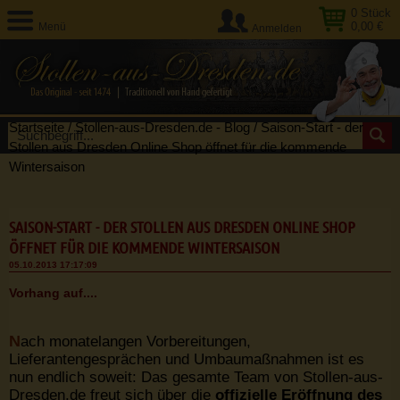
0
Stück
0,00 €
Menü
Anmelden
Startseite
/
Stollen-aus-Dresden.de - Blog
/
Saison-Start - der
Stollen aus Dresden Online Shop öffnet für die kommende
Wintersaison
SAISON-START - DER STOLLEN AUS DRESDEN ONLINE SHOP
ÖFFNET FÜR DIE KOMMENDE WINTERSAISON
05.10.2013 17:17:09
Vorhang auf....
N
ach monatelangen Vorbereitungen,
Lieferantengesprächen und Umbaumaßnahmen ist es
nun endlich soweit: Das gesamte Team von Stollen-aus-
Dresden.de freut sich über die
offizielle Eröffnung des