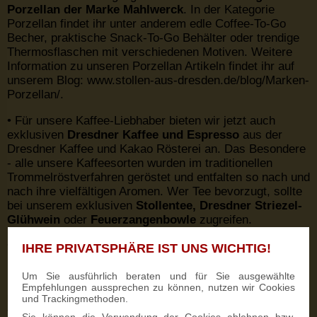
Porzellan der Marke Mahlwerck
. In der Kategorie
Porzellan findet ihr unter anderem edle Coffee-To-Go
Becher, praktische Snack-To-Go Behälter oder trendige
Thermosflaschen mit verschiedenen Motiven. Weitere
Information zu unseren Porzellan Artikeln findet ihr auf
unserem Blog: www.stollen-aus-dresden.de/blog/Marken-
Porzellan/.
• Für unsere Kaffee-Liebhaber bieten wir jetzt auch
exklusiven
Dresdner Kaffee und Espresso
aus der
Dresdner Kaffee und Kakao Rösterei an. Das Besondere
- alle unsere Kaffeesorten wurden im traditionellen
Trommelröstverfahren geröstet und entfalten so nach und
nach ihre vielfältigen Aromen. Wer Tee bevorzugt, sollte
bei unserem exklusiven
Stollentee, Dresdner Striezel-
Glühwein
oder
Feuerzangenbowle
zugreifen.
• Neben neuen Leckereien findet ihr zudem praktische
IHRE PRIVATSPHÄRE IST UNS WICHTIG!
Lunchboxen
sowie edle
Holzboxen
in unterschiedlichen
Dresden-Motiven.
Um Sie ausführlich beraten und für Sie ausgewählte
Empfehlungen aussprechen zu können, nutzen wir Cookies
und Trackingmethoden.
Neue Funktionen
• Das Einkaufen im Christstollen Shop macht nun noch