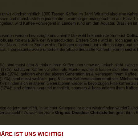
 trinkt durchschnittlich 1000 Tassen Kaffee im Jahr! Wir sind also eine wahre
ssen und statista stehen jedoch die Luxemburger unangefochten auf Platz 1 m
ngebaut wird Kaffee vorwiegend in Ländern rund um den Äquator. Brasilien ist 
esorten werden bevorzugt konsumiert? Die wohl bekannteste Sorte ist
Coffea
Robusta
mit etwa 36% der Weltproduktion. Erstere Sorte wird in Hochlagen a
bis Nuss. Letztere Sorte wird in Tieflagen angebaut, ist koffeinhaltiger und ze
s. Interessanterweise unterteilt die Studie deutsche Kaffeetrinker in
sechs 
): sind meist älter & trinken ihren Kaffee eher schwarz, jedoch nicht zwing
(17%): schätzen Kaffee vor allem als Muntermacher & lassen sich eher in der
olle
(19%): gehören eher der älteren Generation an & verlangen ihrem Kaffee, 
(17%): sind meist weiblich, jung & lieben Kaffeevariationen mit viel Milchsch
%): finden sich in älteren Generationen wieder & bevorzugen Filterkaffee zu 
(12%): sind oftmals jung und männlich, sparsam & konsumieren ihren Kaffe
äre es jetzt natürlich, in welcher Kategorie ihr euch wiederfinden würdet? Un
en
aussieht? Zu welcher Sorte
Original Dresdner Christstollen
greift ihr in
ns nun dem Tee. Fakt ist, dass etwa 34% der Deutschen bei Heißgetränken vor
ÄRE IST UNS WICHTIG!
ch bei etwa 26 Liter. Das heiße Aufgussgetränk wird aus Blättern, Blüten, Kn