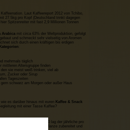
 Kaffeenation. Laut Kaffeereport 2012 von Tchibo,
it 27.5kg pro Kopf (Deutschland trinkt dagegen
hier Spitzenreiter mit fast 2,9 Millionen Tonnen
 Arabica
mit circa 63% der Weltproduktion, gefolgt
ngebaut und schmeckt sehr vielseitig von Aromen
ichnet sich durch einen kräftigen bis erdigen
Kategorien
:
end mehrmals täglich
 mittleren Altersgruppe finden
den sie meist weiß trinken, viel ab
aum, Zucker oder Sirup
allen Tageszeiten
e gern schwarz am Morgen oder außer Haus
d wie es darüber hinaus mit euren
Kaffee & Snack
 Begleitung mit einer Tasse Kaffee?
rangig zu Tee greifen. 2010 lag der jährliche pro
ospen und Stängeln der Teepflanze zubereitet und