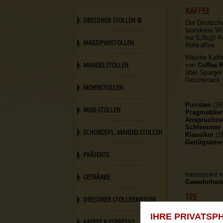
KAFFEE
DRESDNER STOLLEN ®
Der Deutsche
brandeins Wi
nur 6,8kg)! A
MARZIPANSTOLLEN
Rohkaffee.
Welche Kaffe
MANDELSTOLLEN
von
Coffea 
über Spargel 
Geschmack au
MOHNSTOLLEN
Puristen
(16%
MINI-STOLLEN
Pragmatiker
Anspruchsv
Schlemmer
SCHOKOSPL. MANDELSTOLLEN
Klassiker
(19
Genügsame
PRÄSENTE
Interessant w
GETRÄNKE
Gewohnheit
TEE
DRESDNER STOLLENMESSER
Widmen wir u
IHRE PRIVATSPH
Kopf Verbrau
KAFFEE & ESPRESSO