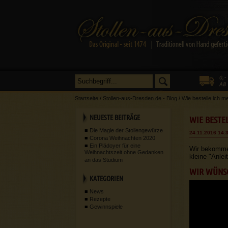
Startseite
/
Stollen-aus-Dresden.de - Blog
/
Wie bestelle ich m
NEUESTE BEITRÄGE
WIE BESTE
Die Magie der Stollengewürze
24.11.2016 14:
Corona Weihnachten 2020
Ein Plädoyer für eine
Wir bekomme
Weihnachtszeit ohne Gedanken
kleine "Anlei
an das Studium
WIR WÜNSC
KATEGORIEN
News
Rezepte
Gewinnspiele