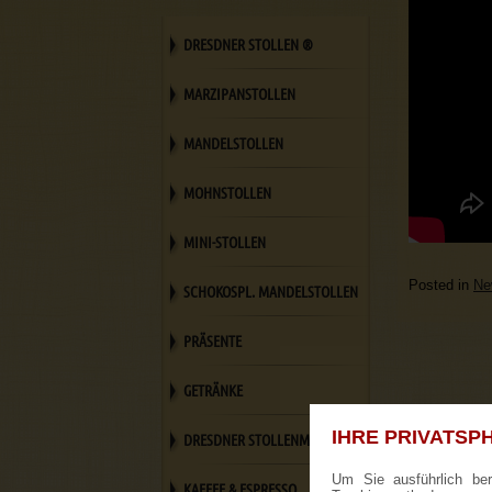
DRESDNER STOLLEN ®
MARZIPANSTOLLEN
MANDELSTOLLEN
MOHNSTOLLEN
MINI-STOLLEN
Posted in
Ne
SCHOKOSPL. MANDELSTOLLEN
PRÄSENTE
GETRÄNKE
IHRE PRIVATSPH
DRESDNER STOLLENMESSER
Um Sie ausführlich be
KAFFEE & ESPRESSO