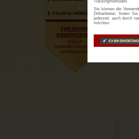
Trackingmethoden.
Sie können die Verwendu
STOLLEN ALS WERBEGESCHENK
Drittanbieter, finden S
jederzeit, auch durch n
möchten.
ICH BIN EINVERSTAN