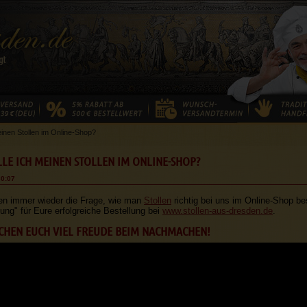
einen Stollen im Online-Shop?
LLE ICH MEINEN STOLLEN IM ONLINE-SHOP?
30:07
n immer wieder die Frage, wie man
Stollen
richtig bei uns im Online-Shop bes
tung" für Eure erfolgreiche Bestellung bei
www.stollen-aus-dresden.de
.
HEN EUCH VIEL FREUDE BEIM NACHMACHEN!