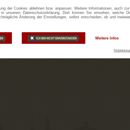
ng der Cookies ablehnen bzw. anpassen. Weitere Informationen, auch zur
ie in unserern Datenschutzerklärung. Dort können Sie einsehen, welche D
achträgliche Änderung der Einstellungen, selbst entscheiden, ob und inwiew
DEN
ICH BIN NICHT EINVERSTANDEN
Weitere Infos
Impress