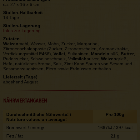
ca. 27 x 16 x 6 cm
Stollen-Haltbarkeit
14 Tage
Stollen-Lagerung
Infos zur Lagerung
Zutaten
Weizen
mehl, Wasser, Mohn, Zucker, Margarine,
Zitronenschalenpaste (Zucker, Zitronenschalen, Aromaextrakte,
Verdickungsmittel E466),
Vollei
, Sultaninen,
Mandeln
süß,
Butter
,
Puderzucker, Schweineschmalz, Voll
milch
pulver,
Weizen
grieß,
Hefe, natürliches Aroma, Salz, Zimt Kann Spuren von Sesam und
Sesamerzeugnissen, Eiern sowie Erdnüssen enthalten.
Lieferzeit (Tage)
abgehend August
NÄHRWERTANGABEN
Durchschnittliche Nährwerte: /
Pro 100g
Nutriture values on average:
Brennwert / energy
1667kJ / 397 kcal
Fett / fat
21 g