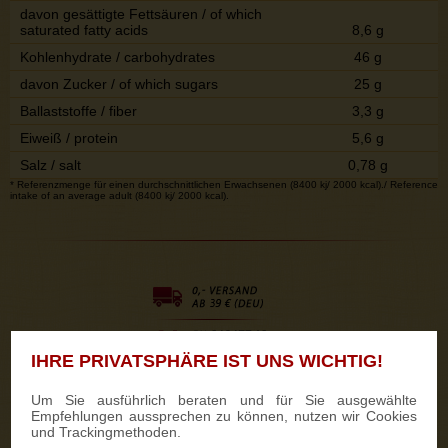
davon gesättigte Fettsäuren / of which
saturated fatty acids
8,6 g
Kohlenhydrate / carbohydrates
46 g
davon Zucker / of which sugars
25 g
Ballaststoffe / fiber
3,3 g
Eiweiß / protein
5,6 g
Salz / salt
0,78 g
* Referenzmenge für einen durchschnittlichen Erwachsenen (8400 kj/ 2000 kcal)./ Reference
intake of an average adult (8400 kj/ 2000 kcal).
IHRE PRIVATSPHÄRE IST UNS WICHTIG!
Um Sie ausführlich beraten und für Sie ausgewählte
Empfehlungen aussprechen zu können, nutzen wir Cookies
und Trackingmethoden.