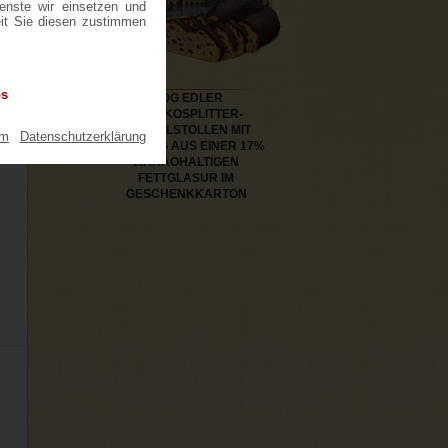
ienste wir einsetzen und
eit Sie diesen zustimmen
os
500G EDLER
SCHOKOSPLITTER-
MANDELSTOLLEN MIT
um
|
Datenschutzerklärung
ÜBERZUG AUS EINER 17%
KAKAOHALTIGEN
FETTGLASUR IM
GESCHENKKARTON