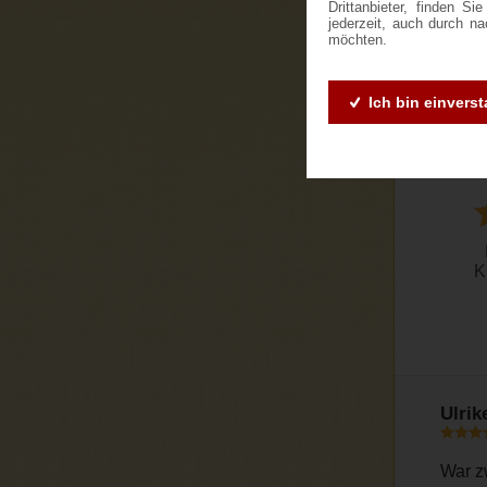
Drittanbieter, finden S
jederzeit, auch durch n
möchten.
Ich bin einvers
K
Ulrik
War z