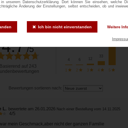
ie in unserern Datenschutzerklärung. Dort können Sie einsehen, welche D
achträgliche Änderung der Einstellungen, selbst entscheiden, ob und inwiew
Vertrauenszertifikat anzeigen
Bewertung wird geprüft
tanden
Ich bin nicht einverstanden
Weitere Inf
231
4.7
Impress
/5
33
12
6
4
Basierend auf 243
1
2
3
4
5
undenbewertungen
Bewertungen sortieren nach:
e L.
bewertete am 26.01.2026
Nach einer Bestellung vom 14.11.2025
4/5
war mein Geschmack,aber nicht der ganzen Familie