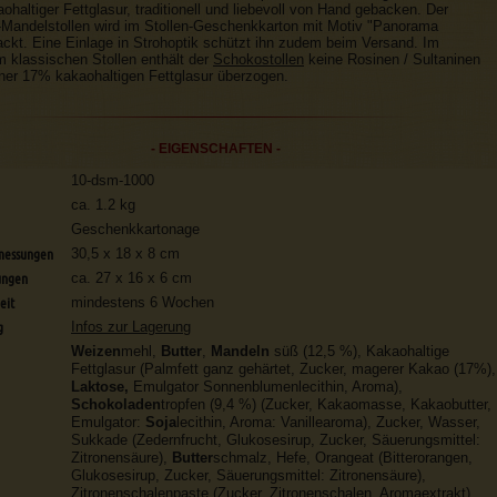
ohaltiger Fettglasur, traditionell und liebevoll von Hand gebacken. Der
-Mandelstollen wird im Stollen-Geschenkkarton mit Motiv "Panorama
ckt. Eine Einlage in Strohoptik schützt ihn zudem beim Versand. Im
 klassischen Stollen enthält der
Schokostollen
keine Rosinen / Sultaninen
iner 17% kakaohaltigen Fettglasur überzogen.
- EIGENSCHAFTEN -
10-dsm-1000
ca. 1.2 kg
Geschenkkartonage
messungen
30,5 x 18 x 8 cm
ungen
ca. 27 x 16 x 6 cm
eit
mindestens 6 Wochen
g
Infos zur Lagerung
Weizen
mehl,
Butter
,
Mandeln
süß (12,5 %), Kakaohaltige
Fettglasur (Palmfett ganz gehärtet, Zucker, magerer Kakao (17%),
Laktose,
Emulgator Sonnenblumenlecithin, Aroma),
Schokoladen
tropfen (9,4 %) (Zucker, Kakaomasse, Kakaobutter,
Emulgator:
Soja
lecithin, Aroma: Vanillearoma), Zucker, Wasser,
Sukkade (Zedernfrucht, Glukosesirup, Zucker, Säuerungsmittel:
Zitronensäure),
Butter
schmalz, Hefe, Orangeat (Bitterorangen,
Glukosesirup, Zucker, Säuerungsmittel: Zitronensäure),
Zitronenschalenpaste (Zucker, Zitronenschalen, Aromaextrakt),