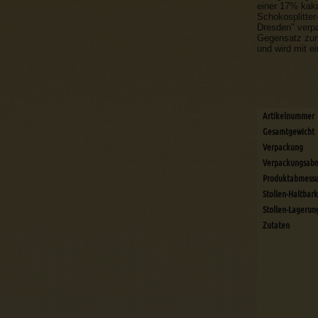
einer 17% kaka
Schokosplitter
Dresden" verpa
Gegensatz zum
und wird mit e
Artikelnummer
Gesamtgewicht
Verpackung
Verpackungsab
Produktabmess
Stollen-Haltbark
Stollen-Lagerun
Zutaten