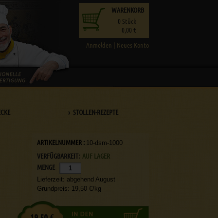
WARENKORB
0
Stück
0,00 €
Anmelden
|
Neues Konto
ECKE
› STOLLEN-REZEPTE
ARTIKELNUMMER :
10-dsm-1000
VERFÜGBARKEIT:
AUF LAGER
MENGE
Lieferzeit: abgehend August
Grundpreis: 19,50 €/kg
19,50 €