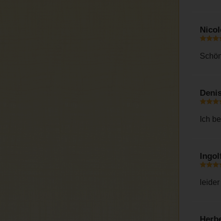
Nico
Schön
Deni
Ich be
Ingol
leider
Herb