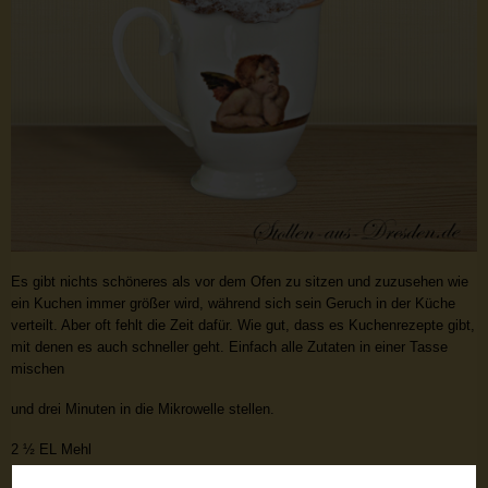
Es gibt nichts schöneres als vor dem Ofen zu sitzen und zuzusehen wie
ein Kuchen immer größer wird, während sich sein Geruch in der Küche
verteilt. Aber oft fehlt die Zeit dafür. Wie gut, dass es Kuchenrezepte gibt,
mit denen es auch schneller geht. Einfach alle Zutaten in einer Tasse
mischen
und drei Minuten in die Mikrowelle stellen.
2 ½ EL Mehl