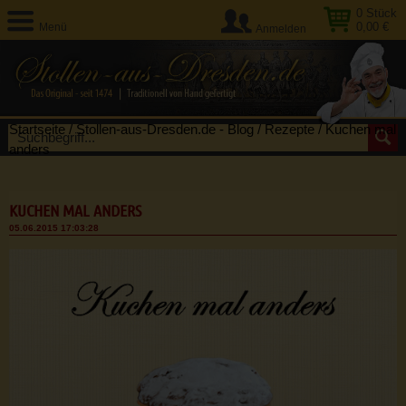
0
Stück
0,00 €
Menü
Anmelden
Startseite
/
Stollen-aus-Dresden.de - Blog
/
Rezepte
/
Kuchen mal
anders
KUCHEN MAL ANDERS
05.06.2015 17:03:28