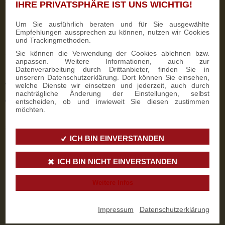
2 ½ EL Zucker
IHRE PRIVATSPHÄRE IST UNS WICHTIG!
1TL Backpulver
Um Sie ausführlich beraten und für Sie ausgewählte
Empfehlungen aussprechen zu können, nutzen wir Cookies
1 Ei
und Trackingmethoden.
Sie können die Verwendung der Cookies ablehnen bzw.
2 EL Öl
anpassen. Weitere Informationen, auch zur
Datenverarbeitung durch Drittanbieter, finden Sie in
Das Grundrezept kann dann natürlich nach Belieben verfeinert oder
unserern Datenschutzerklärung. Dort können Sie einsehen,
verändert werden.
welche Dienste wir einsetzen und jederzeit, auch durch
nachträgliche Änderung der Einstellungen, selbst
entscheiden, ob und inwieweit Sie diesen zustimmen
Wir wünschen viel Spaß beim nachbacken und probieren!
möchten.
Schlagworte:
Tassenkuchen
Kuchen
Mikrowelle
ICH BIN EINVERSTANDEN
Posted in
Rezepte
By
Kerstin Beug
ICH BIN NICHT EINVERSTANDEN
Weitere Infos
Wir versenden
unsere
Spezialitäten
weltweit.
Impressum
|
Datenschutzerklärung