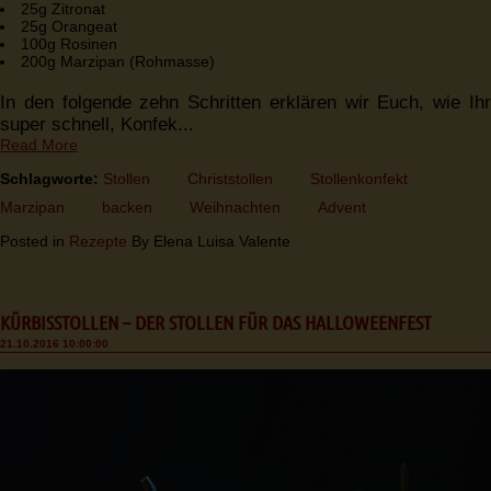
25g Zitronat
25g Orangeat
100g Rosinen
200g Marzipan (Rohmasse)
In den folgende zehn Schritten erklären wir Euch, wie Ihr
super schnell, Konfek...
Read More
Schlagworte:
Stollen
Christstollen
Stollenkonfekt
Marzipan
backen
Weihnachten
Advent
Posted in
Rezepte
By Elena Luisa Valente
KÜRBISSTOLLEN – DER STOLLEN FÜR DAS HALLOWEENFEST
21.10.2016 10:00:00