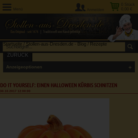
0
Stück
0,00 €
Menü
Anmelden
Startseite
/
Stollen-aus-Dresden.de - Blog
/
Rezepte
ZURÜCK
Anzeigeoptionen
DO IT YOURSELF: EINEN HALLOWEEN KÜRBIS SCHNITZEN
30.10.2017 12:00:00