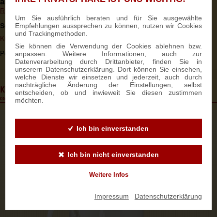
abwandeln und ein
Stoll...
Read More
Um Sie ausführlich beraten und für Sie ausgewählte
Empfehlungen aussprechen zu können, nutzen wir Cookies
Schlagworte:
Christstollen
Stollen
Kürbisstollen
und Trackingmethoden.
Kürbis
Herbst
Halloween
backen
Sie können die Verwendung der Cookies ablehnen bzw.
Posted in
Rezepte
By Elena Luisa Valente
anpassen. Weitere Informationen, auch zur
Datenverarbeitung durch Drittanbieter, finden Sie in
unserern Datenschutzerklärung. Dort können Sie einsehen,
welche Dienste wir einsetzen und jederzeit, auch durch
nachträgliche Änderung der Einstellungen, selbst
KUCHEN MAL ANDERS
entscheiden, ob und inwieweit Sie diesen zustimmen
05.06.2015 17:03:28
möchten.
Ich bin einverstanden
Ich bin nicht einverstanden
Weitere Infos
Impressum
|
Datenschutzerklärung