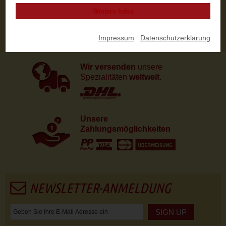
Fingerfood
Weitere Infos
Posted in
Rezepte
By
Susan Meyer
Impressum
|
Datenschutzerklärung
Wir versenden
unsere
Spezialitäten
weltweit.
Unsere
Zahlungsmöglichkeiten
NEWSLETTER-ANMELDUNG
SIGN UP