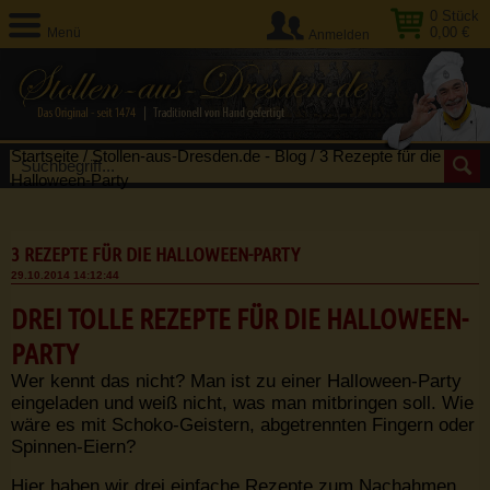
0
Stück
0,00 €
Menü
Anmelden
Startseite
/
Stollen-aus-Dresden.de - Blog
/
3 Rezepte für die
Halloween-Party
3 REZEPTE FÜR DIE HALLOWEEN-PARTY
29.10.2014 14:12:44
DREI TOLLE REZEPTE FÜR DIE HALLOWEEN-
PARTY
Wer kennt das nicht? Man ist zu einer Halloween-Party
eingeladen und weiß nicht, was man mitbringen soll. Wie
wäre es mit Schoko-Geistern, abgetrennten Fingern oder
Spinnen-Eiern?
Hier haben wir drei einfache Rezepte zum Nachahmen