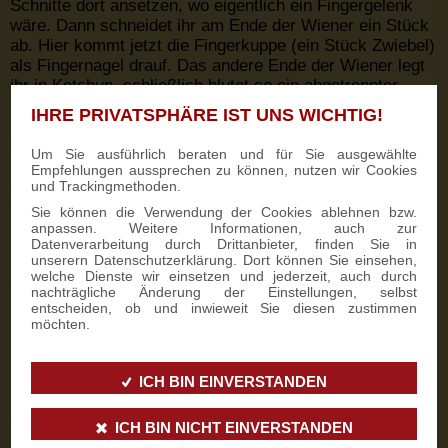
Schnitte dort ansetzen, wo eigentlich ein Fingergelenk
wäre. Dann schneidet ihr am Ende der Wiener ein Stück
ab. Hier kommt jetzt die Fingerkuppe (ein Stück Zwiebel)
als Fingernagel drauf. Das andere Ende der Wiener legt
ihr in Ketchup, schließlich blutet so ein abgetrennter
Finger ordentlich.
IHRE PRIVATSPHÄRE IST UNS WICHTIG!
SPINNEN-EIER
Um Sie ausführlich beraten und für Sie ausgewählte
Um alle so richtig an den Rand des Ekels zu treiben,
Empfehlungen aussprechen zu können, nutzen wir Cookies
solltet ihr Spinnen-Eier auftischen. Dafür benötigt ihr nur
und Trackingmethoden.
gekochte Eier und schwarze Oliven. Schält die Eier und
Sie können die Verwendung der Cookies ablehnen bzw.
halbiert sie. Wer es etwas feiner mag, kann das Eigelb
anpassen. Weitere Informationen, auch zur
auslöffeln und noch mit ein bisschen Mayonnaise,
Datenverarbeitung durch Drittanbieter, finden Sie in
unserern Datenschutzerklärung. Dort können Sie einsehen,
Kräutern und Gewürzen verfeinern. Im Anschluss muss
welche Dienste wir einsetzen und jederzeit, auch durch
die Creme dann aber wieder an seinen ursprünglichen
nachträgliche Änderung der Einstellungen, selbst
Platz. Jetzt kommt der gruselige Teil an diesem Gericht:
entscheiden, ob und inwieweit Sie diesen zustimmen
nehmt eine Olive und halbiert sie. Eine Hälfte ist jetzt der
möchten.
Spinnenkörper, die andere Hälfte teilt ihr in 8 feine
Streifen. Diese sind die Beine der Spinne. Fertig!
ICH BIN EINVERSTANDEN
Schlagworte:
Rezepte
Halloween
Party
ICH BIN NICHT EINVERSTANDEN
Snack
Schaumgeister
Schokolade
Feier