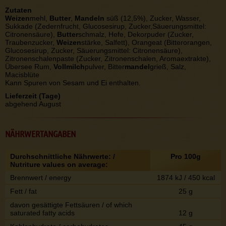
Zutaten
Weizen
mehl,
Butter
,
Mandeln
süß (12,5%), Zucker, Wasser,
Sukkade (Zedernfrucht, Glucosesirup, Zucker,Säuerungsmittel:
Citronensäure),
Butter
schmalz, Hefe, Dekorpuder (Zucker,
Traubenzucker,
Weizen
stärke, Salfett), Orangeat (Bitterorangen,
Glucosesirup, Zucker, Säuerungsmittel: Citronensäure),
Zitronenschalenpaste (Zucker, Zitronenschalen, Aromaextrakte),
Übersee Rum,
Vollmilch
pulver, Bitter
mandel
grieß, Salz,
Macisblüte
Kann Spuren von Sesam und Ei enthalten.
Lieferzeit (Tage)
abgehend August
NÄHRWERTANGABEN
Durchschnittliche Nährwerte: /
Pro 100g
Nutriture values on average:
Brennwert / energy
1874 kJ / 450 kcal
Fett / fat
25 g
davon gesättigte Fettsäuren / of which
saturated fatty acids
12 g