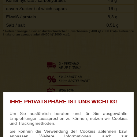
Kohlenhydrate / carbohydrates
45 g
davon Zucker / of which sugars
19 g
Eiweiß / protein
8,3 g
Salz / salt
0,51 g
* Referenzmenge für einen durchschnittlichen Erwachsenen (8400 kj/ 2000 kcal)./ Reference
intake of an average adult (8400 kj/ 2000 kcal).
IHRE PRIVATSPHÄRE IST UNS WICHTIG!
Um Sie ausführlich beraten und für Sie ausgewählte
Empfehlungen aussprechen zu können, nutzen wir Cookies
und Trackingmethoden.
Sie können die Verwendung der Cookies ablehnen bzw.
anpassen. Weitere Informationen, auch zur