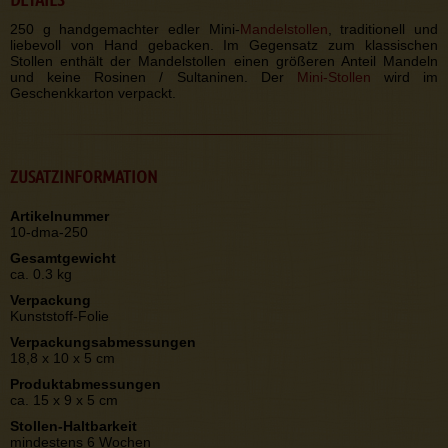
250 g handgemachter edler Mini-
Mandelstollen
, traditionell und
liebevoll von Hand gebacken. Im Gegensatz zum klassischen
Stollen enthält der Mandelstollen einen größeren Anteil Mandeln
und keine Rosinen / Sultaninen. Der
Mini-Stollen
wird im
Geschenkkarton verpackt.
ZUSATZINFORMATION
Artikelnummer
10-dma-250
Gesamtgewicht
ca. 0.3 kg
Verpackung
Kunststoff-Folie
Verpackungsabmessungen
18,8 x 10 x 5 cm
Produktabmessungen
ca. 15 x 9 x 5 cm
Stollen-Haltbarkeit
mindestens 6 Wochen