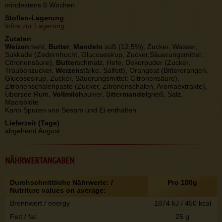
mindestens 6 Wochen
Stollen-Lagerung
Infos zur Lagerung
Zutaten
Weizen
mehl,
Butter
,
Mandeln
süß (12,5%), Zucker, Wasser,
Sukkade (Zedernfrucht, Glucosesirup, Zucker,Säuerungsmittel:
Citronensäure),
Butter
schmalz, Hefe, Dekorpuder (Zucker,
Traubenzucker,
Weizen
stärke, Salfett), Orangeat (Bitterorangen,
Glucosesirup, Zucker, Säuerungsmittel: Citronensäure),
Zitronenschalenpaste (Zucker, Zitronenschalen, Aromaextrakte),
Übersee Rum,
Vollmilch
pulver, Bitter
mandel
grieß, Salz,
Macisblüte
Kann Spuren von Sesam und Ei enthalten.
Lieferzeit (Tage)
abgehend August
NÄHRWERTANGABEN
Durchschnittliche Nährwerte: /
Pro 100g
Nutriture values on average:
Brennwert / energy
1874 kJ / 450 kcal
Fett / fat
25 g