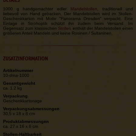
1000 g handgemachter edler
Mandelstollen
, traditionell und
liebevoll von Hand gebacken. Der Mandelstollen wird im Stollen-
Geschenkkarton mit Motiv "Panorama Dresden" verpackt. Eine
Einlage in Strohoptik schützt ihn zudem beim Versand. Im
Gegensatz zum klassischen
Stollen
enthält der Mandelstollen einen
größeren Anteil Mandeln und keine Rosinen / Sultaninen.
ZUSATZINFORMATION
Artikelnummer
10-dma-1000
Gesamtgewicht
ca. 1.2 kg
Verpackung
Geschenkkartonage
Verpackungsabmessungen
30,5 x 18 x 8 cm
Produktabmessungen
ca. 27 x 16 x 6 cm
Stollen-Haltbarkeit