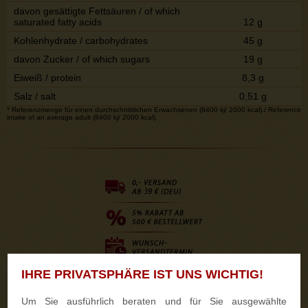
davon gesättigte Fettsäuren / of which
saturated fatty acids
12 g
Kohlenhydrate / carbohydrates
45 g
davon Zucker / of which sugars
19 g
Eiweiß / protein
8,3 g
Salz / salt
0,51 g
* Referenzmenge für einen durchschnittlichen Erwachsenen (8400 kj/ 2000 kcal)./ Reference
intake of an average adult (8400 kj/ 2000 kcal).
IHRE PRIVATSPHÄRE IST UNS WICHTIG!
Um Sie ausführlich beraten und für Sie ausgewählte