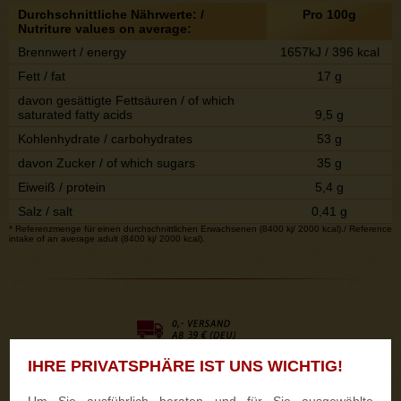
Durchschnittliche Nährwerte: /
Pro 100g
Nutriture values on average:
Brennwert / energy
1657kJ / 396 kcal
Fett / fat
17 g
davon gesättigte Fettsäuren / of which
saturated fatty acids
9,5 g
Kohlenhydrate / carbohydrates
53 g
davon Zucker / of which sugars
35 g
Eiweiß / protein
5,4 g
Salz / salt
0,41 g
* Referenzmenge für einen durchschnittlichen Erwachsenen (8400 kj/ 2000 kcal)./ Reference
intake of an average adult (8400 kj/ 2000 kcal).
IHRE PRIVATSPHÄRE IST UNS WICHTIG!