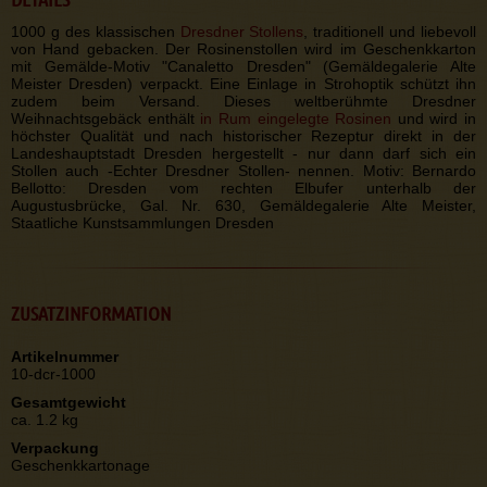
1000 g des klassischen
Dresdner Stollens
, traditionell und liebevoll
von Hand gebacken. Der Rosinenstollen wird im Geschenkkarton
mit Gemälde-Motiv "Canaletto Dresden" (Gemäldegalerie Alte
Meister Dresden) verpackt. Eine Einlage in Strohoptik schützt ihn
zudem beim Versand. Dieses weltberühmte Dresdner
Weihnachtsgebäck enthält
in Rum eingelegte Rosinen
und wird in
höchster Qualität und nach historischer Rezeptur direkt in der
Landeshauptstadt Dresden hergestellt - nur dann darf sich ein
Stollen auch -Echter Dresdner Stollen- nennen. Motiv: Bernardo
Bellotto: Dresden vom rechten Elbufer unterhalb der
Augustusbrücke, Gal. Nr. 630, Gemäldegalerie Alte Meister,
Staatliche Kunstsammlungen Dresden
ZUSATZINFORMATION
Artikelnummer
10-dcr-1000
Gesamtgewicht
ca. 1.2 kg
Verpackung
Geschenkkartonage