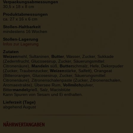
Verpackungsabmessungen
30,5 x 18 x 8 cm
Produktabmessungen
ca. 27 x 16 x 6 cm
Stollen-Haltbarkeit
mindestens 16 Wochen
Stollen-Lagerung
Infos zur Lagerung
Zutaten
Weizen
mehl, Sultaninen,
Butter
, Wasser, Zucker, Sukkade
(Zedernfrucht, Glucosesirup, Zucker, Säuerungsmittel:
Citronenäure),
Mandeln
süß,
Butter
schmalz, Hefe, Dekorpuder
(Zucker, Traubenzucker,
Weizen
stärke, Salfett), Orangeat
(Bitterorangen, Glucosesirup, Zucker, Säuerungsmittel:
Citronenäure), Zitronenschalenpaste (Zucker, Zitronenschalen,
Aromaextrakte), Übersee Rum,
Vollmilch
pulver,
Bitter
mandel
grieß, Salz, Macisblüte
Kann Spuren von Sesam und Ei enthalten.
Lieferzeit (Tage)
abgehend August
NÄHRWERTANGABEN